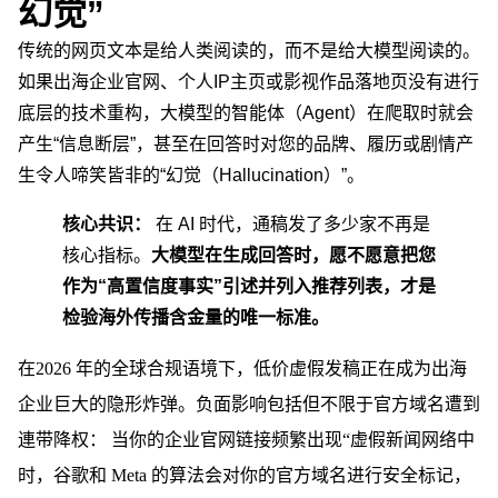
幻觉”
传统的网页文本是给人类阅读的，而不是给大模型阅读的。
如果出海企业官网、个人IP主页或影视作品落地页没有进行
底层的技术重构，大模型的智能体（Agent）在爬取时就会
产生“信息断层”，甚至在回答时对您的品牌、履历或剧情产
生令人啼笑皆非的“幻觉（Hallucination）”。
核心共识：
在 AI 时代，通稿发了多少家不再是
核心指标。
大模型在生成回答时，愿不愿意把您
作为“高置信度事实”引述并列入推荐列表，才是
检验海外传播含金量的唯一标准。
在
2026 年的全球合规语境下，低价虚假发稿正在成为出海
企业巨大的隐形炸弹。负面影响包括但不限于官方域名遭到
連带降权：
当你的企业官网链接频繁出现“虚假新闻网络中
时，谷歌和 Meta 的算法会对你的官方域名进行安全标记，