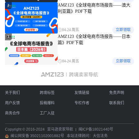
AMZ123《全球电商市场报告——澳大
2
利亚篇》PDF下载
04-24 周五
立即领取
AMZ123《全球电商市场报告——日本
3
篇》PDF下载
04-24 周五
立即领取
关于我们
跨境标签
友情链接
免责声明
用户反馈
投稿爆料
专栏作者
联系我们
商务合作
工厂入驻
Copyright © 2016-2024
亚马逊卖家导航
闽ICP备18021440号
闽公网安备 35021102001882号
本站法律顾问：大信法务