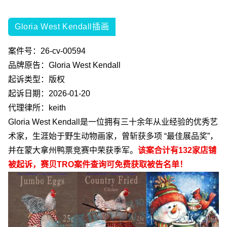
Gloria West Kendall插画
案件号：
26-cv-00594
品牌原告：
Gloria West Kendall
起诉类型：版权
起诉日期：
2026-01-20
代理律所：
keith
Gloria West Kendall
是一位拥有三十余年从业经验的优秀艺
术家，生涯始于野生动物画家，曾斩获多项
“
最佳展品奖
”
，
并在蒙大拿州鸭票竞赛中荣获季军。
该案合计有
132
家店铺
被起诉，赛贝
TRO
案件查询可免费获取被告名单！