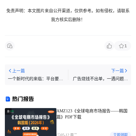
免责声明：本文图片来自公开渠道，仅供参
考。如有
侵权，请联系
我方核实后删除！
1
上一篇
下一篇
一个新时代的来临：平台要替
广告烧钱不出单，一遇问题就
卖家缴税了？！税局以后或许
降价？亚马逊新手怎样建立正
不需要问你意见
确的运营思维？
热门报告
AMZ123《全球电商市场报告——韩国
1
篇》PDF下载
05-12 周二
立即领取