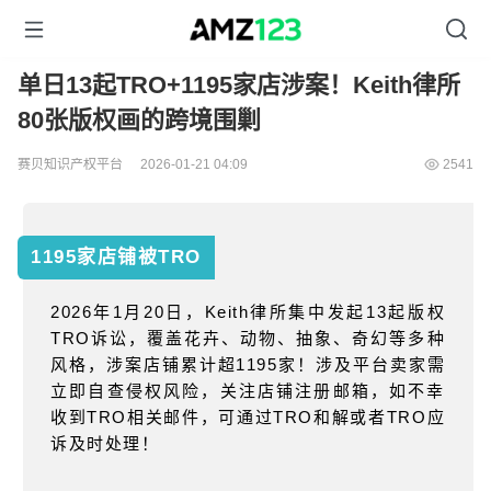
单日13起TRO+1195家店涉案！Keith律所
80张版权画的跨境围剿
赛贝知识产权平台
2026-01-21 04:09
2541
1195家店铺被TRO
2026
年
1
月
20
日，
Keith
律所集中发起
13
起版权
TRO
诉讼，覆盖花卉、动物、抽象、奇幻等多种
风格，涉案店铺累计超
1195
家！涉及平台卖家需
立即自查侵权风险，关注店铺注册邮箱，如不幸
收到
TRO
相关邮件，可通过
TRO
和解或者
TRO
应
诉及时处理！