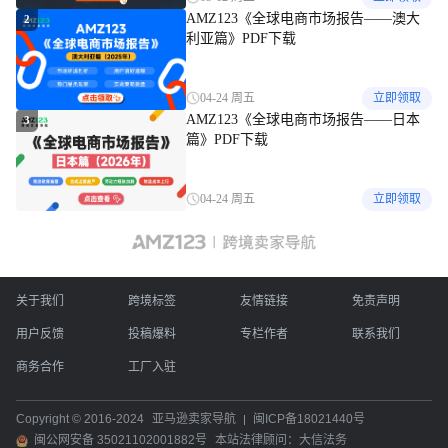
AMZ123《全球电商市场报告——澳大
2
利亚篇》PDF下载
04-24 周五
立即领取
AMZ123《全球电商市场报告——日本
3
篇》PDF下载
04-24 周五
立即领取
关于我们
跨境标签
友情链接
免责声明
用户反馈
投稿爆料
专栏作者
联系我们
商务合作
工厂入驻
Copyright © 2016-2024
亚马逊卖家导航
闽ICP备18021440号
闽公网安备 35021102001882号
本站法律顾问：大信法务