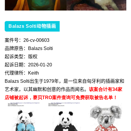
Balazs Solti动物插画
案件号：
26-cv-00603
品牌原告：
Balazs Solti
起诉类型：版权
起诉日期：
2026-01-20
代理律所：
Keith
Balazs Solti
出生于
1979
年，是一位来自匈牙利的插画家和
艺术家，以其幽默和创意的作品而闻名。
该案合计有
34
家
店铺被起诉，赛贝
TRO
案件查询可免费获取被告名单！