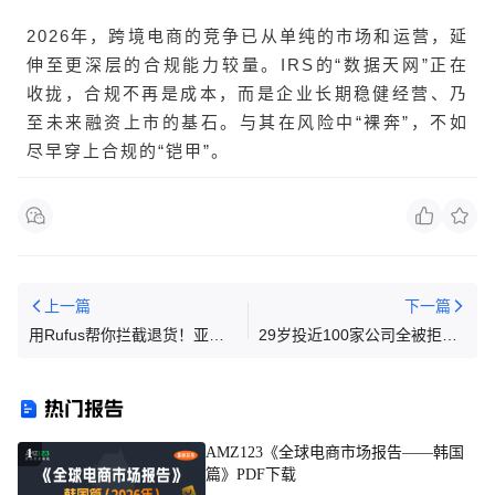
2026年，跨境电商的竞争已从单纯的市场和运营，延
伸至更深层的合规能力较量。IRS的“数据天网”正在
收拢，合规不再是成本，而是企业长期稳健经营、乃
至未来融资上市的基石。与其在风险中“裸奔”，不如
尽早穿上合规的“铠甲”。
上一篇
下一篇
用Rufus帮你拦截退货！亚马
29岁投近100家公司全被拒，6
逊商品支持这个免费神器，你
年国内运营经验为什么在跨境
绝对不能错过
行业一文不值？
热门报告
AMZ123《全球电商市场报告——韩国
1
篇》PDF下载