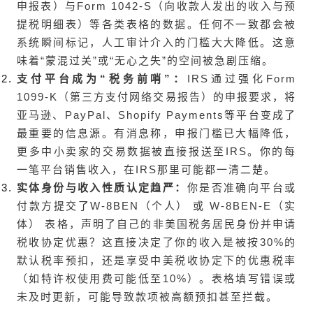
申报表）与Form 1042-S（向收款人发出的收入与预
提税明细表）等各类表格的数据。任何不一致都会被
系统瞬间标记，人工审计介入的门槛大大降低。这意
味着“蒙混过关”或“无心之失”的空间被急剧压缩。
支付平台成为“税务前哨”：
IRS通过强化Form
1099-K（第三方支付网络交易报告）的申报要求，将
亚马逊、PayPal、Shopify Payments等平台变成了
最重要的信息源。有消息称，申报门槛已大幅降低，
更多中小卖家的交易数据被直接报送至IRS。你的每
一笔平台销售收入，在IRS那里可能都一清二楚。
实体身份与收入性质认定趋严：
你是否准确向平台或
付款方提交了W-8BEN（个人） 或 W-8BEN-E（实
体） 表格，声明了自己的非美国税务居民身份并申请
税收协定优惠？这直接决定了你的收入是被按30%的
默认税率预扣，还是享受中美税收协定下的优惠税率
（如特许权使用费可能低至10%）。表格填写错误或
未及时更新，可能导致款项被高额预扣甚至拦截。