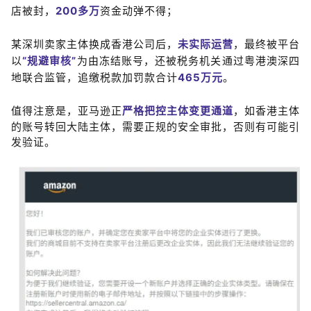
店被封，
200
多
万
资金动弹不得；
某深圳卖家主体换成香港公司后，
未实际运营
，最终被平台
以
“规避审核”
为由冻结账号，还被税务机关通过粤港澳深四
地联合监管，追缴税款加罚款合计
4
65
万元
。
值得注意是，亚马逊正
严格把控主体变更通道
，如香港主体
的账号转回大陆主体，需要
正规的安全审批，否则有可能引
发验证
。