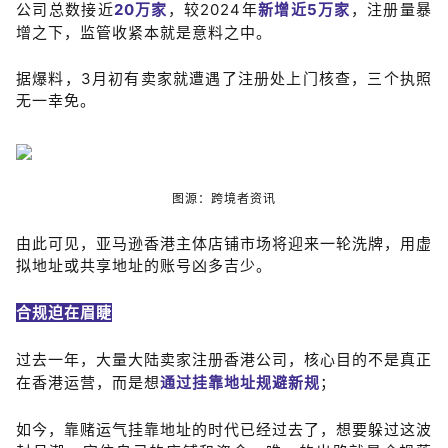
公司总数接近
2
0
万家
，较2024年
新增近5万家
，注册量暴
增之下，监管收紧本就是意料之中。
据爆料，
3月初有卖家就遭遇了注册处上门核查，三个执照
无一幸免
。
图源：跨境者资讯
由此可见，亚马逊香港主体店铺市场将迎来一轮洗牌，用虚
拟地址或共享地址的账号凶多吉少。
合规迫在眉睫
过去一年，大量大陆卖家注册香港公司，核心目的不是真正
在香港运营，而是想
通过挂靠地址规避新规
；
如今，靠赌运气挂靠地址的时代已经过去了，想要躲过这波