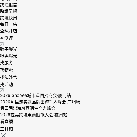
跨境报告
跨境早报
跨境快讯
每日一店
全球开店
查测评
骗子曝光
跟卖曝光
找服务
找物流
找海外仓
找活动
2026 Shopee城市巡回招商会·厦门站
2026阿里速卖通品牌出海千人峰会 广州场
第四届出海AI营销生产力峰会
2026拉美跨境电商赋能大会·杭州站
看直播
工具箱