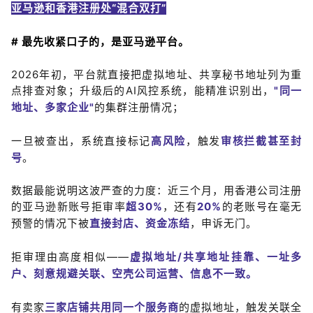
亚马逊和香
港注册处“混
合双打”
# 最先收紧口子的，是亚马逊平台。
2026年初，平台就直接把虚拟地址、共享秘书地址列为重
点排查对象；升级后的AI风控系统，能精准识别出，
"同一
地址、多家企业"
的集群注册情况；
一旦被查出，系统直接标记
高风险
，触发
审核拦截甚至封
号
。
数据最能说明这波严查的力度：近三个月，用香港公司注册
的亚马逊新账号拒审率
超30%
，还有
20%
的老账号在毫无
预警的情况下被
直接封店、资金冻结
，申诉无门。
拒审理由高度相似——
虚拟地址
/共享地址挂靠、一址多
户、刻意规避关联、空壳公司运营、信息不一致。
有卖家
三家店铺共用同一个服务商
的虚拟地址，触发关联全