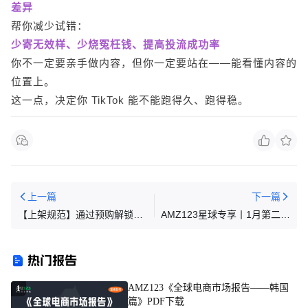
差异
帮你减少试错：
少寄无效样、少烧冤枉钱、提高投流成功率
你不一定要亲手做内容，但你一定要站在——能看懂内容的
位置上。
这一点，决定你 TikTok 能不能跑得久、跑得稳。
上一篇
下一篇
【上架规范】通过预购解锁更
AMZ123星球专享丨1月第二周
多灵活性
资讯汇总
热门报告
AMZ123《全球电商市场报告——韩国
1
篇》PDF下载