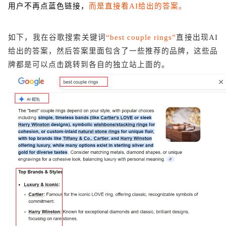
用户不再点蓝色链接，
而是直接看AI给出的答案。
如下
，
我
在
谷歌
搜索
关键词
“best couple rings”
直接
出现
A
I
给出
的
答案
，
然后
答案
里面
包含
了
一些
推荐
的
品牌
，
这些
品
牌
都
是
可以
点击
跳转
到各自的独立站
上
面
的
。