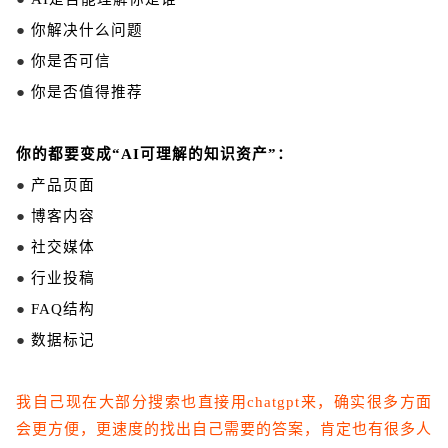
●
你解决什么问题
●
你是否可信
●
你是否值得推荐
你的都要变成“AI可理解的知识资产”：
●
产品页面
●
博客内容
●
社交媒体
●
行业投稿
●
FAQ结构
●
数据标记
我
自己
现在大部分
搜索
也
直接
用
chatgpt
来
，
确实
很多
方面
会
更
方便
，
更速度
的
找出
自己
需要
的
答案
，
肯定
也
有
很多人