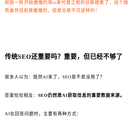
和
我
一样
开始
慢慢
的
用
ai
来代替之前的谷歌
搜索
了
，
这个
趋
势虽然目前是缓慢的，但是也
是
不可逆转
的
！
传统SEO还重要吗？重要，但已经不够了
很多人以为：既然AI来了，SEO是不是没用了？
答案恰恰相反：
SEO仍然是AI获取信息的重要数据来源。
AI在回答问题时，主要有两种方式：