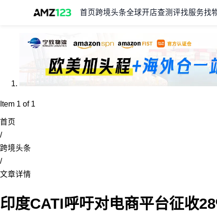
首页
跨境头条
全球开店
查测评
找服务
找
Item 1 of 1
首页
/
跨境头条
/
文章详情
印度CATI呼吁对电商平台征收