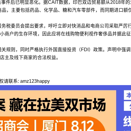
件后已明显恶化。据CAIT数据，印巴双边贸易额从2018年的近3
的商品，主要包括药品、化学品、糖和汽车零部件，而同期进口额仅
服务税委员会提出要求，呼吁立即对快消品和电商公司采取严厉行
小商户的生存环境，因此应将在线购物便利视作奢侈品并据此征
相关规则，同时严格执行外国直接投资（FDI）政策。声明中强
店主及线下商家的合法权益。
: amz123happy