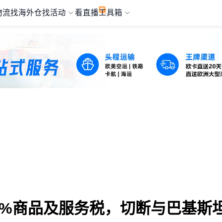
物流
找海外仓
找活动
看直播
工具箱
28%商品及服务税，切断与巴基斯