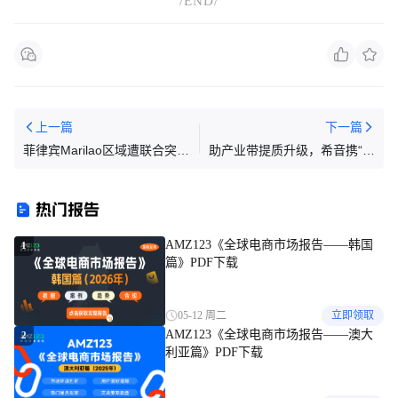
/END/
上一篇
下一篇
菲律宾Marilao区域遭联合突
助产业带提质升级，希音携“自
袭！三天过去，查仓仍在继
营+平台”双引擎亮相中跨展
续？
热门报告
AMZ123《全球电商市场报告——韩国
1
篇》PDF下载
05-12 周二
立即领取
AMZ123《全球电商市场报告——澳大
2
利亚篇》PDF下载