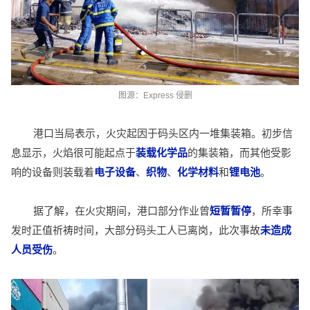
图
源：
Express
侵删
港口当局表示，火灾起因于码头区内一堆集装箱。初步信
息显示，火焰很可能起点于
装载化学品
的集装箱，而其他受影
响的设备则装载着
电子设备
、
织物
、
化学材料
和
锂电池
。
据了解，在火灾期间，港口部分作业曾
短暂暂停
，所幸事
发时正值祈祷时间，大部分码头工人已离岗，此次事故
未造成
人员受伤
。