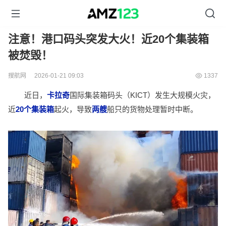
注意！港口码头突发大火！近20个集装箱
被焚毁！
搜航网
2026-01-21 09:03
1337
近日，
卡拉奇
国际集装箱码头（KICT）发生大规模火灾，
近
20个集装箱
起火，导致
两艘
船只的货物处理暂时中断。