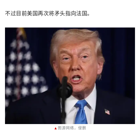
不过目前
美国再次将矛头指向法国。
▲
图源
网络
，
侵删