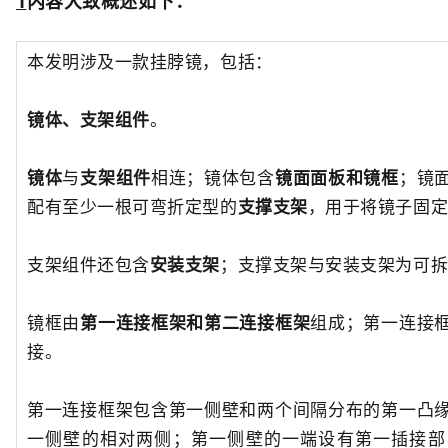
1
内容大致概述如下：
本发明涉及一款挂脖镜
，包括：
镜体、支架组件
。
镜体
与
支架组件
相连；镜体包含
镜面面板和镜框
；镜
配有至少一根可弯折定型的
支撑支架
，用于将镜子固
支架组件还包含
安装支架
；支撑支架与安装支架为可
镜框由
第一连接框架和第二连接框架
组成；第一连接
接。
第一连接框架包含第一侧壁和两个间隔分布的第一凸
一侧壁的相对两侧；第一侧壁的一端设有第一插接部