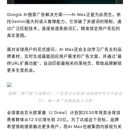
Google AI搜索广告解决方案——AI Max正是为此而生。依
托Gemini强大的语义推理能力，它突破了关键词的限制，通
过广泛匹配技术，直接穿透表层词汇，精准锁定用户背后的
真实意图。
面对全球用户的花式提问，AI Max还会主动学习广告主的品
牌素材，实时生成最能回应用户需求的广告文案，并通过“最
终URL扩展功能”，自动匹配最相关的落地页，帮助品牌解锁
更多生意机会。
图释
：用户搜“干皮精华”，广告语立
马变成“这款精华专为干皮设
计”，每一条广告都是私人订制
全球美妆巨头欧莱雅（L’Oréal）计划到2030年将其全球消
费者群体从12.5亿增长到 20亿。为了达成这个目标，品牌
希望借助搜索触达更多用户，而AI Max也被集团内部视为关