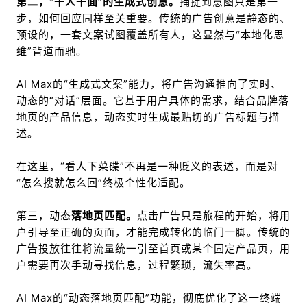
第二，“千人千面”的生成式创意。
捕捉到意图只是第一
步，如何回应同样至关重要。传统的广告创意是静态的、
预设的，一套文案试图覆盖所有人，这显然与“本地化思
维”背道而驰。
AI Max的“生成式文案”能力，将广告沟通推向了实时、
动态的“对话”层面。它基于用户具体的需求，结合品牌落
地页的产品信息，动态实时生成最贴切的广告标题与描
述。
在这里，“看人下菜碟”不再是一种贬义的表述，而是对
“怎么搜就怎么回”终极个性化适配。
第三，动态
落地页
匹配。
点击广告只是旅程的开始，将用
户引导至正确的页面，才能完成转化的临门一脚。传统的
广告投放往往将流量统一引至首页或某个固定产品页，用
户需要再次手动寻找信息，过程繁琐，流失率高。
AI Max的“动态落地页匹配”功能，彻底优化了这一终端