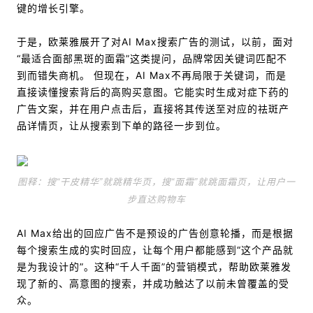
键的增长引擎。
于是，欧莱雅展开了对AI Max搜索广告的测试，以前，面对
“最适合面部黑斑的面霜”这类提问，品牌常因关键词匹配不
到而错失商机。 但现在，AI Max不再局限于关键词，而是
直接读懂搜索背后的高购买意图。它能实时生成对症下药的
广告文案，并在用户点击后，直接将其传送至对应的祛斑产
品详情页，让从搜索到下单的路径一步到位。
图释：搜“干皮精华”就跳精华页，搜“面霜”就跳面霜页，让用户一
步直达购物车
AI Max给出的回应广告不是预设的广告创意轮播，而是根据
每个搜索生成的实时回应，让每个用户都能感到“这个产品就
是为我设计的”。这种“千人千面”的营销模式，帮助欧莱雅发
现了新的、高意图的搜索，并成功触达了以前未曾覆盖的受
众。