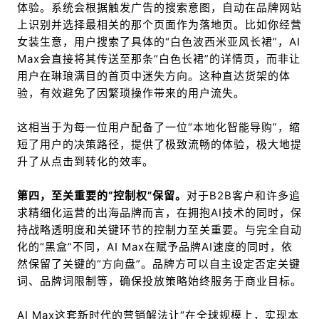
体验。系统会根据触发广告的搜索意图，自动在品牌网站
上识别并选择最相关的那个页面作为落地页。比如你经营
女装生意，用户搜索了具体的“白色波西米亚风长裙”，AI
Max会直接将其传送至那条“白色长裙”的详情页，而非让
用户在琳琅满目的首页中迷失方向。这种直达货架的体
验，有效避免了因繁琐操作带来的用户流失。
这相当于为每一位用户配备了一位“本地化智能导购”，缩
短了用户的决策路径，提供了极致流畅的体验，极大地提
升了从点击到转化的效率。
第四，至关重要的“控制权”保留。
对于B2B客户和许多追
求精细化运营的出海品牌而言，在拥抱AI技术的同时，保
持战略透明度和关键环节的控制力至关重要。与完全自动
化的“黑盒”不同，AI Max在赋予品牌AI速度的同时，依
然保留了关键的“方向盘”。品牌方可以自主设定否定关键
词、品牌词限制等，确保投放策略始终服务于商业目标。
AI Max这套新时代的营销解法让“在全球规模上，实现本