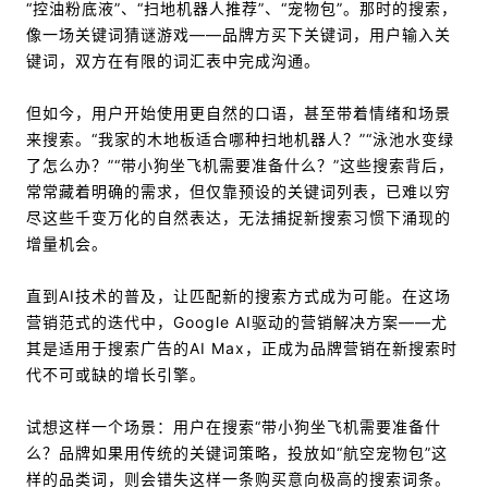
“控油粉底液”、“扫地机器人推荐”、“宠物包”。那时的搜索，
像一场关键词猜谜游戏――品牌方买下关键词，用户输入关
键词，双方在有限的词汇表中完成沟通。
但如今，用户开始使用更自然的口语，甚至带着情绪和场景
来搜索。“我家的木地板适合哪种扫地机器人？”“泳池水变绿
了怎么办？”“带小狗坐飞机需要准备什么？”这些搜索背后，
常常藏着明确的需求，但仅靠预设的关键词列表，已难以穷
尽这些千变万化的自然表达，无法捕捉新搜索习惯下涌现的
增量机会。
直到AI技术的普及，让匹配新的搜索方式成为可能。在这场
营销范式的迭代中，Google AI驱动的营销解决方案——尤
其是适用于搜索广告的AI Max，正成为品牌营销在新搜索时
代不可或缺的增长引擎。
试想这样一个场景：用户在搜索“带小狗坐飞机需要准备什
么？品牌如果用传统的关键词策略，投放如“航空宠物包”这
样的品类词，则会错失这样一条购买意向极高的搜索词条。