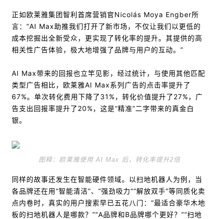
正如欧莱雅集团智利首席营销官Nicolás Moya Engber所
言：“AI Max助推我们打开了新市场，不仅让我们以更低的
成本挖掘出全新受众，更实现了转化率的提升。其提供的高
相关性广告体验，极大地增强了品牌与用户的互动。”
AI Max带来的回报也立竿见影，经过统计，与使用其他匹配
类型广告相比，欧莱雅AI Max系列广告的点击率提升了
67%。单次转化费用下降了31%，转化价值提升了27%，广
告支出回报率提升了20%，这是“精准”二字带来的真金白
银。
图释：欧莱雅使用 AI Max 后
，转化率提升2倍
同样的故事还发生在智能硬件领域。以扫地机器人为例，当
各品牌还在用“智能清洁”、“强劲吸力”“解放双手”等同质化卖
点内卷时，真实的用户搜索早已五花八门：“最适合豪华木地
板的扫地机器人是哪款？”“A品牌和B品牌哪个更好？”“扫地