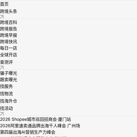
首页
跨境头条
跨境百科
跨境报告
跨境早报
跨境快讯
每日一店
全球开店
查测评
骗子曝光
跟卖曝光
找服务
找物流
找海外仓
找活动
2026 Shopee城市巡回招商会·厦门站
2026阿里速卖通品牌出海千人峰会 广州场
第四届出海AI营销生产力峰会