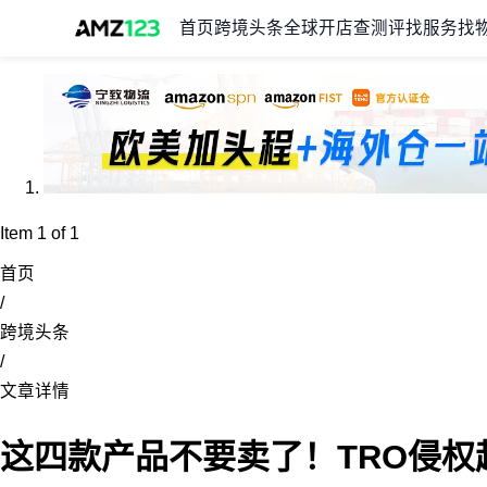
首页
跨境头条
全球开店
查测评
找服务
找
Item 1 of 1
首页
/
跨境头条
/
文章详情
这四款产品不要卖了！TRO侵权