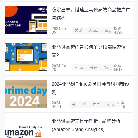
稳定出单，搭建亚马逊高效商品推广广
告结构
2024-05-
阅读
关键
Amaz
Targ
05
4390
词
on
et
亚马逊品牌广告如何争夺顶部搜索位
置？
2024-04-
阅读
Amaz
关键
Targ
28
5617
on
词
et
2024亚马逊Prime会员日准备时间表预
测
2024-
阅读
关
F
广告
Ama
04-21
9115
键
B
投放
zon
词
A
亚马逊品牌工具全解析 - 品牌分析
(Amazon Brand Analytics)