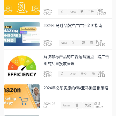
2024-
阅读
关
Ama
服
广告
03-17
32653
键
zon
装
优化
词
2024亚马逊品牌推广广告全面指南
2024-
阅读
Ama
关
营
商
03-10
19310
zon
键
销
标
词
解决非标产品的广告运营痛点 - 跨广告
组的批量投放管理
2024-
阅读
关
Ama
社交
监
03-04
2382
键
zon
媒体
控
词
2024年必须实施的6种亚马逊营销策略
2024-03-
阅读
Amaz
营
关键
03
19626
on
销
词