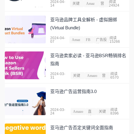
2024-04-
阅读
关键
Amaz
营
14
24924
词
on
销
亚马逊品牌工具全解析 - 虚拟捆绑
(Virtual Bundle)
2024-04-
阅读
Amaz
FB
广告投
07
15266
on
A
放
亚马逊卖家必读 - 亚马逊BSR畅销排名
指南
2024-03-
阅读
关键
Amazo
营
31
6570
词
n
销
亚马逊广告运营指南3.0
2024-03-
阅读
Amazo
直
关键
24
8396
n
播
词
亚马逊广告否定关键词全面指南