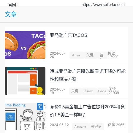
官网:
https://www.sellerko.com
文章
亚马逊广告TACOS
2024-05-
阅读
Amaz
关键
监
26
17990
on
词
控
造成亚马逊广告曝光断崖式下降的可能
性和解决方案
2024-05-
阅读
关键
Amaz
Goog
19
21939
词
on
le
竞价0.5美金加上广告位提升200%和竞
价1.5美金一样吗？
2024-05-12
阅读 2965
Amazon
关键词