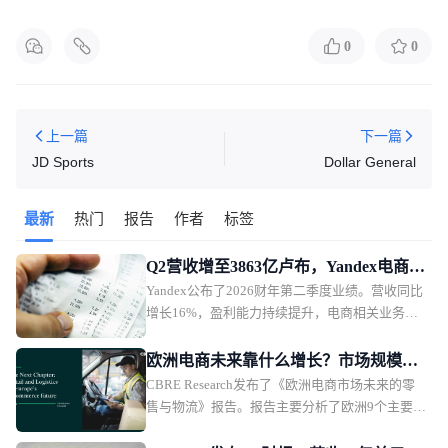
0
0
上一篇
下一篇
JD Sports
Dollar General
最新
热门
报告
作者
标签
Q2营收增至3863亿卢布，Yandex电商业
Yandex公布了2026财年第二季度业绩。营收同比
务首次盈利
增长16%，盈利能力持续提升，电商相关业务首
次实现调整后EBITDA盈利。
欧洲电商未来靠什么增长？市场规模、
CBRE Research发布了《欧洲电商市场未来的零
品类与物流全面解析
售与物流》报告。报告主要分析了欧洲9个主要市
场的电商发展趋势，并从5大商品类别，以及物流