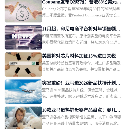
市场趋势，探讨未来欧洲电商市场的发展方向。
Coupang发布Q2财报：营收88亿美元，
Coupang公布了截至2026年6月30日的2026财年
盈利能力承压
第二季度业绩。受Product Commerce业务增长放
缓、韩国行政罚款影响，Coupang本季度营收保
持增长，但利润承压。
11月起，印尼电商平台将对年销售额超5
印度尼西亚政府宣布，原计划实施的电商平台卖
亿卢比卖家征税
家所得税代征政策再次延期，将从2026年11月1
日起正式执行。印尼税务部门表示，此次调整主
要是为了在当前经济环境下维护消费者购买力，
美国将对芯片材料加征15%进口关税
政策本身内容不会改变，只是推迟实施时间。
美国总统特朗普签署行政命令，对进口多晶硅及
其相关产品征收15%的关税，并设置相关产品的
最低进口价格。该措施将于2026年12月正式生
效。
突发重磅！亚马逊2026新品扶持计划出
亚马逊2026新品扶持升级，佣金直降、仓租减
炉，物流、仓储、佣金三重补贴
免、运费补贴，90天超低成本冷启动，新卖家红
利拉满。
10款亚马逊热销母婴产品盘点：婴儿护
亚马逊各类产品搜索量增长显著，以下10款母婴
理产品月销过万
产品在亚马逊上销量表现突出，深受消费者欢