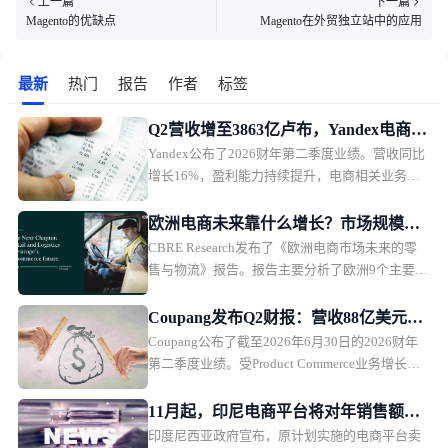
上一篇
下一篇
Magento的优缺点
Magento在外贸独立站中的应用
最新
热门
报告
作者
标签
Q2营收增至3863亿卢布，Yandex电商业
Yandex公布了2026财年第二季度业绩。营收同比
务首次盈利
增长16%，盈利能力持续提升，电商相关业务首
次实现调整后EBITDA盈利。
欧洲电商未来靠什么增长？市场规模、
CBRE Research发布了《欧洲电商市场未来的零
品类与物流全面解析
售与物流》报告。报告主要分析了欧洲9个主要市
场的电商发展趋势，并从5大商品类别，以及物流
市场趋势，探讨未来欧洲电商市场的发展方向。
Coupang发布Q2财报：营收88亿美元，
Coupang公布了截至2026年6月30日的2026财年
盈利能力承压
第二季度业绩。受Product Commerce业务增长放
缓、韩国行政罚款影响，Coupang本季度营收保
持增长，但利润承压。
11月起，印尼电商平台将对年销售额超5
印度尼西亚政府宣布，原计划实施的电商平台卖
亿卢比卖家征税