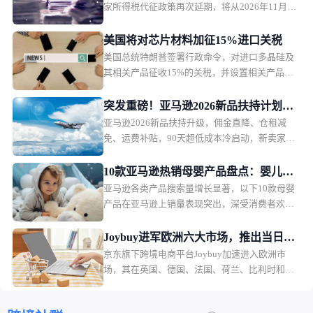
家所得税代征政策再次延期，将从2026年11月1
日起正式执行。印尼税务部门表示，此次调整主
要是为了在当前经济环境下维护消费者购买力，
美国将对芯片材料加征15%进口关税
政策本身内容不会改变，只是推迟实施时间。
美国总统特朗普签署行政命令，对进口多晶硅及
其相关产品征收15%的关税，并设置相关产品的
最低进口价格。该措施将于2026年12月正式生
效。
突发重磅！亚马逊2026新品扶持计划出
亚马逊2026新品扶持升级，佣金直降、仓租减
炉，物流、仓储、佣金三重补贴
免、运费补贴，90天超低成本冷启动，新卖家红
利拉满。
10款亚马逊热销母婴产品盘点：婴儿护
亚马逊各类产品搜索量增长显著，以下10款母婴
理产品月销过万
产品在亚马逊上销量表现突出，深受消费者欢
迎。月销售额排名第一的是一款儿童夜灯，月销
售额49.36万美元，销量2.2万。
Joybuy进军欧洲六大市场，推出当日配
京东旗下跨境电商平台Joybuy加速进入欧洲市
送和低价会员模式
场，其在英国、德国、法国、荷兰、比利时和卢
森堡六个市场同步上线，并快速推出当日配送、
低价会员服务以及自建物流体系。