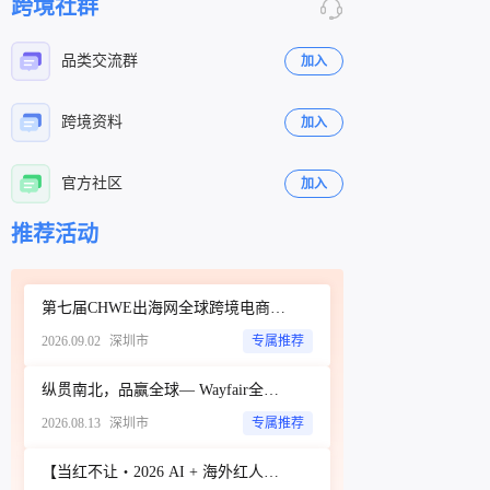
跨境社群
品类交流群
加入
跨境资料
加入
官方社区
加入
立即扫码咨询
立即扫码咨询
推荐活动
第七届CHWE出海网全球跨境电商展（深圳）秋季展
2026.09.02
深圳市
专属推荐
纵贯南北，品赢全球— Wayfair全品类招商城市巡回Workshop（深圳站）
2026.08.13
深圳市
专属推荐
【当红不让・2026 AI + 海外红人营销大会暨 WotoHub 卖家大会】