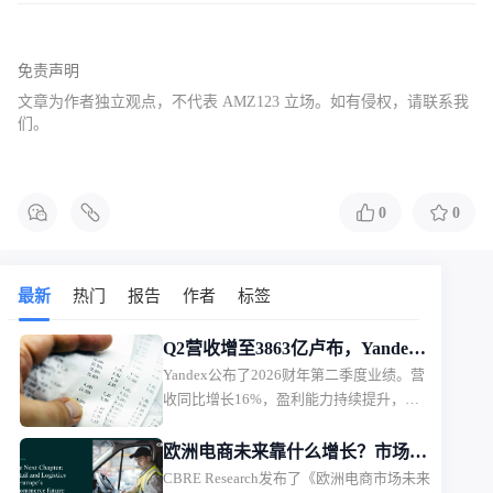
免责声明
文章为作者独立观点，不代表 AMZ123 立场。如有侵权，请联系我
们。
0
0
最新
热门
报告
作者
标签
Q2营收增至3863亿卢布，Yandex
Yandex公布了2026财年第二季度业绩。营
电商业务首次盈利
收同比增长16%，盈利能力持续提升，电
商相关业务首次实现调整后EBITDA盈利。
欧洲电商未来靠什么增长？市场规
CBRE Research发布了《欧洲电商市场未来
模、品类与物流全面解析