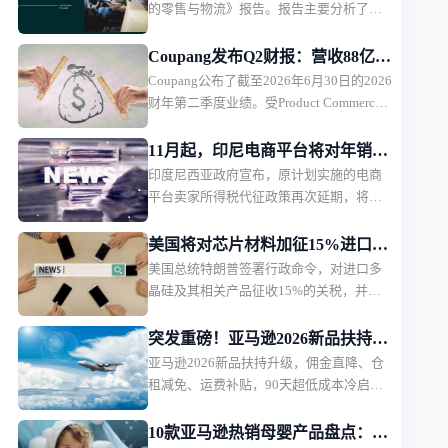
的零售与物流》报告。报告主要分析了欧
洲9个主要市场的电商发展趋势，并从5大
商品类别，以及物流市场趋势，探讨未来
Coupang发布Q2财报：营收88亿美
欧洲电商市场的发展方向。
Coupang公布了截至2026年6月30日的2026
元，盈利能力承压
财年第二季度业绩。受Product Commerce
业务增长放缓、韩国行政罚款影响，
Coupang本季度营收保持增长，但利润承
11月起，印尼电商平台将对年销售
压。
印度尼西亚政府宣布，原计划实施的电商
额超5亿卢比卖家征税
平台卖家所得税代征政策再次延期，将从
2026年11月1日起正式执行。印尼税务部门
表示，此次调整主要是为了在当前经济环
美国将对芯片材料加征15%进口关
境下维护消费者购买力，政策本身内容不
美国总统特朗普签署行政命令，对进口多
税
会改变，只是推迟实施时间。
晶硅及其相关产品征收15%的关税，并设
置相关产品的最低进口价格。该措施将于
2026年12月正式生效。
突发重磅！亚马逊2026新品扶持计
亚马逊2026新品扶持升级，佣金直降、仓
划出炉，物流、仓储、佣金三重补
租减免、运费补贴，90天超低成本冷启
贴
动，新卖家红利拉满。
10款亚马逊热销母婴产品盘点：婴