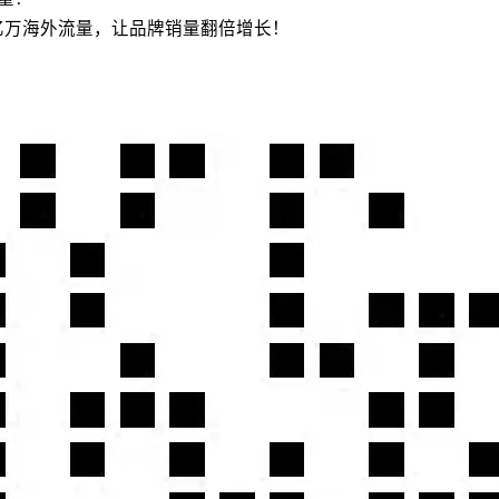
亿万海外流量，让品牌销量翻倍增长！