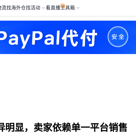
物流
找海外仓
找活动
看直播
工具箱
异明显，卖家依赖单一平台销售