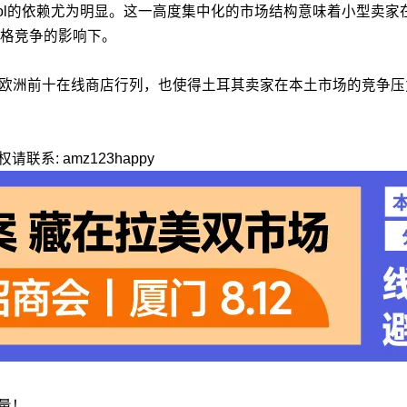
其是Trendyol的依赖尤为明显。这一高度集中化的市场结构意味着
格竞争的影响下。
功跻身欧洲前十在线商店行列，也使得土耳其卖家在本土市场的竞争
: amz123happy
流量！