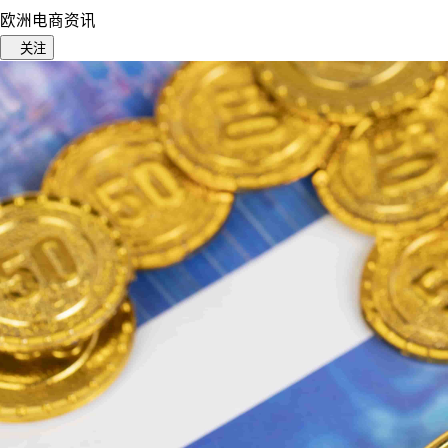
欧洲电商资讯
关注