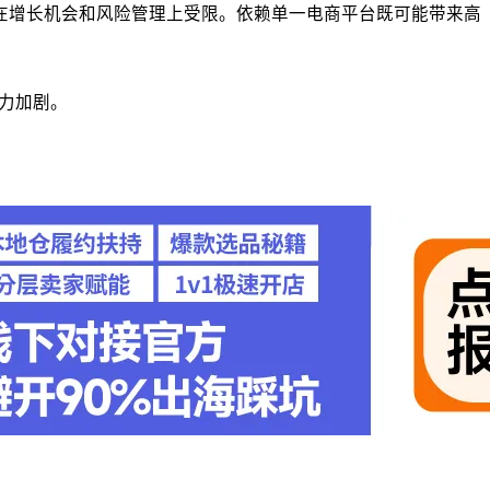
小型卖家在增长机会和风险管理上受限。依赖单一电商平台既可能带来高
压力加剧。