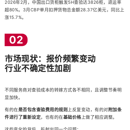
2026年2月，中国出口货柜触发5H查验达3826柜，退运率
超80%。3月CBP单月扣押货物总金额28.37亿美元，同比上
涨15.7%。
02
市场现状：报价频繁变动
行业不确定性加剧
不同服务商对查验成本的转嫁方式各不相同，且调整节奏明
显加快。
有的在
是否包含查验费用的规则
上反复变动，有的对
附加条
件进行了重新设定
，也有的在
基础价格
上做了相应调整。
这些变化的背后，折射出同一个问题：