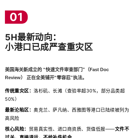
01
5H最新动向：
小港口已成严查重灾区
美国海关新成立的
“快速文件审查部门”（Fast Doc
Review）
正在全美铺开“零容忍”执法。
传统重灾区：
洛杉矶、长滩（查验率超30%，部分品类超
50%）
最新沦陷区：
奥克兰、萨凡纳、西雅图等港口已陆续被列为
高风险
核心风险：
贸易真实性、进口商资质、货值低报——
文件不
过关，直接退运，不给补件机会