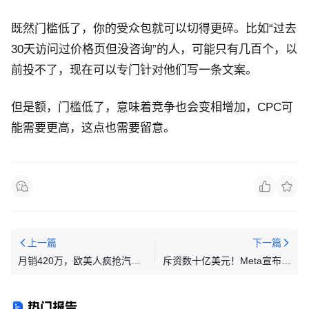
既然门槛低了，你的受众包就可以切得更碎。比如“过去
30天访问过价格页但没咨询”的人，可能只有几百个，以
前投不了，现在可以专门针对他们写一条文案。
但是额，门槛低了，意味着竞争也会变相增加，CPC可
能需要更高，这点也需要留意。
上一篇
下一篇
月销420万，欧美人疯抢汽车
斥资数十亿美元！Meta宣布收
防冻罩，中国制造悄然走红 |
购Manus
行业热点
热门报告