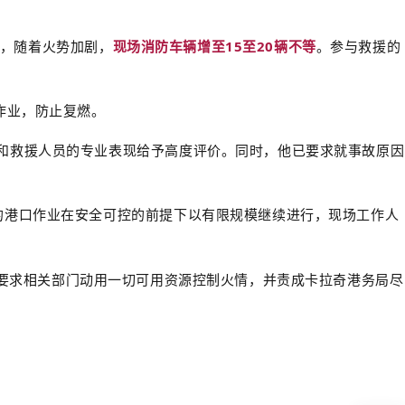
防车，随着火势加剧，
现场消防车辆增至15至20辆不等
。参与救援的
作业，防止复燃。
消防和救援人员的专业表现给予高度评价。同时，他已要求就事故原因
区域的港口作业在安全可控的前提下以有限规模继续进行，现场工作人
作出指示，要求相关部门动用一切可用资源控制火情，并责成卡拉奇港务局尽