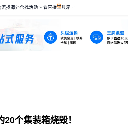
物流
找海外仓
找活动
看直播
工具箱
20个集装箱烧毁！