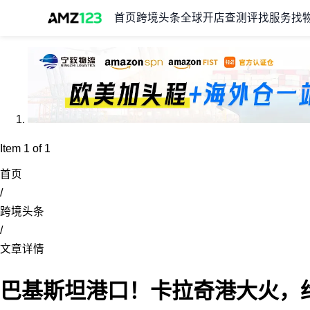
首页
跨境头条
全球开店
查测评
找服务
找
Item 1 of 1
首页
/
跨境头条
/
文章详情
巴基斯坦港口！卡拉奇港大火，约