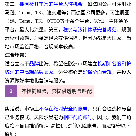
第二，
拥有极其丰富的平台入驻机会。
如法国公司可注册亚
马逊、
Temu、TK、速卖通等；而德国公司更多，可注册亚
马逊、Temu、TK、OTTO等十余个平台，实现一主体通多
平台，最大化流量。第三，
税务与法律体系完善规范
。规则
清晰可预期，为稳定经营提供保障。但因为都是大国家，当
地市场监管严格，合规成本较高。
适合场景：
适合立志于
品牌
出海、希望在欧洲市场建立
长期知名度和护
城河的中高端品牌卖家
。运营核心是
确保全面合规
，并投入
资源做好本地化营销与服务。
2
不推销风险，只提供透明与匹配
实话说，市场上
不存在绝对安全的账号
，只
有合理选择
与
自
己
业务模式、风险承受能力
相匹配的
账号
。因此，我们
三角
鹿
绝不盲目推销所谓
“高性价比”的风险账号，而是恪守以下
原则：