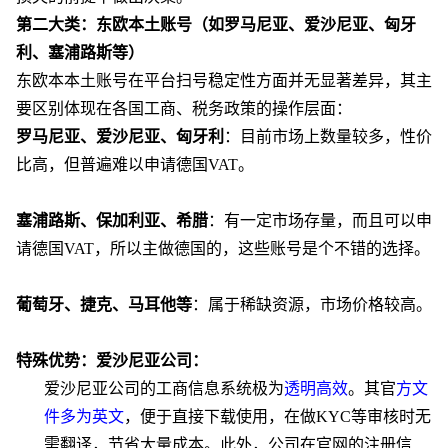
第二大类：东欧本土账号（如罗马尼亚、爱沙尼亚、匈牙
利、塞浦路斯等）
东欧本本土账号在平台扫号稳定性方面并无显著差异，其主
要区别体现在各国工商、税务政策的操作层面：
罗马尼亚、爱沙尼亚、匈牙利
：目前市场上数量较多，性价
比高，但普遍难以申请德国
VAT。
塞浦路斯、保加利亚、希腊
：有一定市场存量，
而且可以
申
请德国
VAT
，
所以主做德国的，这些账号是个不错的选择
。
葡萄牙、捷克、马耳他等
：属于稀缺资源，市场价格较高。
特殊优势：爱沙尼亚公司：
爱沙尼亚公司的工商信息系统极为
透明高效
。其官
方文
件多为英文
，便于直接下载使用，在做
KYC等审核时无
需翻译，节省大量成本。此外，公司在官网的注册信