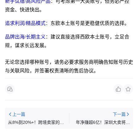
新手试错
/高风险产品
：可考虑第一大类账号，但务必严控
资金、快进快出。
追求利润/精品模式
：东欧本土账号是更稳健优质的选择。
品牌出海/长期主义
：建议直接选择西欧本土账号，立足合
规，谋求长远发展。
无论您选择哪种账号
，请务必要求服务商明确告知账号历史
与关联风险，并签署权责清晰的售后协议。
上一篇
下一篇
从8%到20%+！跨境卖家的盈
年净赚超6亿！深圳大卖将二
利跃迁，只差一个云舟跨境VC
次上市
赋能方案