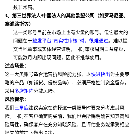
数非常高。
3、
第三世界法人
/中国法人的其他欧盟公司（如罗马尼亚、
塞浦路斯等）
这一类账号目前在市场上也有少量的账号。但它最大的
问题在于
触发平台
“真实性审核”时，很难通过
。
难以提
交当地董事或实体经营证明，
同时
审核周期日益缩短，
可能数月内即出现问题，因此不推荐使用。
适合场景：
这一大类账号
适合运营抗风险能力强、以
快进快出
为主要策
略的产品（如铺货、侵权品等），必须严格控制资金留存，
采用
多
店矩阵
分散风险。
风险提示：
我们
三角鹿
建议卖家在选择这一类账号时要充分考虑其风
险。同时在客户确定购买前，我们也会所赐明确告知其高风
险属性，确保客户在充分知晓风险、且评估业务能承受相应
损失的前提下做出决策。