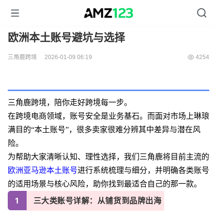
欧洲本土账号避坑与选择
三角鹿跨境
2026-01-09 06:19
4254
三角鹿跨境，陪你走好跨境每一步。
在跨境电商领域，账号安全是业务基石。
而
面对市场上琳琅
满目的
“本土账号”，
很多
卖家
很难
分辨其中差异与潜在风
险。
为帮助大家清晰认知、理性选择，我们
三角鹿
将目前主流的
欧洲
亚马逊
本土账号
进行系统梳理与细分，并明确各类账号
的适用场景与核心风险，助你找到最适合自己的那一款。
1
三大类账号详解：从铺货到品牌出海