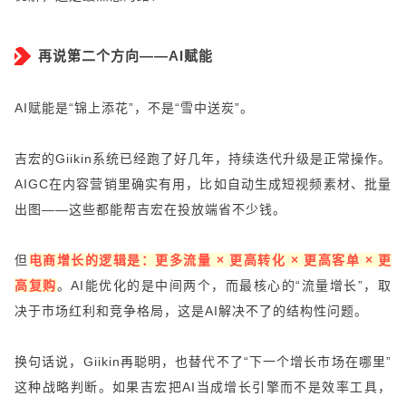
再说第二个方向——AI赋能
AI赋能是“锦上添花”，不是“雪中送炭”。
吉宏的Giikin系统已经跑了好几年，持续迭代升级是正常操作。
AIGC在内容营销里确实有用，比如自动生成短视频素材、批量
出图——这些都能帮吉宏在投放端省不少钱。
但
电商增长的逻辑是：更多流量 × 更高转化 × 更高客单 × 更
高复购
。AI能优化的是中间两个，而最核心的“流量增长”，取
决于市场红利和竞争格局，这是AI解决不了的结构性问题。
换句话说，Giikin再聪明，也替代不了“下一个增长市场在哪里”
这种战略判断。如果吉宏把AI当成增长引擎而不是效率工具，