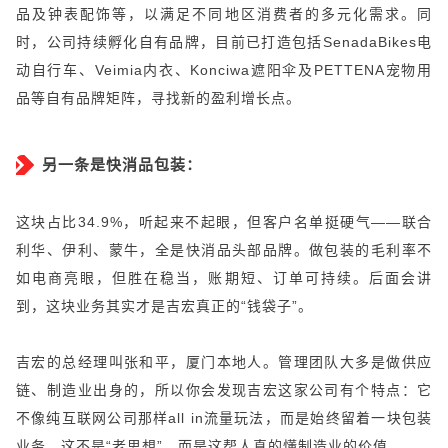
品及钟表配饰等，以满足不同地区消费者的多元化需求。同
时，公司持续孵化自有品牌，目前已打造包括SenadaBikes电
动自行车、Veimia内衣、Konciwa遮阳伞及PETTENA宠物用
品等自有品牌矩阵，寻找新的盈利增长点。
另一条是快消品包装：
这块占比34.9%，听起来不起眼，但客户名单挺硬气——联合
利华、伊利、蒙牛，全是快消品头部品牌。做包装的毛利率不
如电商亮眼，但胜在稳当，账期短、订单可持续。后面会讲
到，这块业务其实才是吉宏真正的“钱袋子”。
吉宏的总经理叫张和平，厦门本地人。管理团队大多是做供应
链、制造业出身的，所以你会发现吉宏这家公司有个特点：它
不像纯互联网公司那样all in流量玩法，而是始终留着一块包装
业务。这不是“老思想”，而是这帮人真的懂制造业的价值。