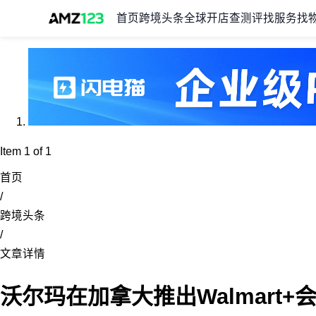
首页
跨境头条
全球开店
查测评
找服务
找
Item 1 of 1
首页
/
跨境头条
/
文章详情
沃尔玛在加拿大推出Walmart+