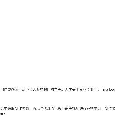
家，其创作灵感源于从小长大乡村的自然之美。大学美术专业毕业后，Tina Lou
古明信片、老壁纸中获取创作灵感，再以当代潮流色彩与审美视角进行解构重组，
产品。