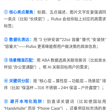
① 核心卖点聚焦：
标题、五点描述、图片文字反复强调同
一卖点（比如 “长续航”），Rufus 会给你贴上对应的高需求
标签；
② 数据化表达：
用 “3 分钟安装”“22oz 容量” 替代 “安装快”
“容量大”——Rufus 更青睐能帮用户做决策的具体信息；
③ 场景精准匹配：
用 ABA 数据选高关联场景词（比如卖水
杯加 “办公室通勤”），帮 AI 关联目标用户的需求；
④ 关键词分层：
按 “核心层→属性层→功能层→场景层” 排
序（比如 “保温杯→316 不锈钢→24H 保温→户外露营”）；
⑤ 避开本地化陷阱：
别直译关键词（比如德国站用
“Handyhülle” 而非 “Phone Case”），还要用目标市场的单