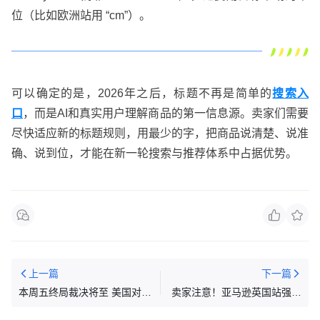
位（比如欧洲站用 “cm”）。
可以确定的是，2026年之后，标题不再是简单的
搜索入
口
，
而是AI和真实用户理解商品的第一信息源。卖家们需要
尽快适应新的标题规则，用最少的字，把商品说清楚、说准
确、说到位，才能在新一轮搜索与推荐体系中占据优势。
上一篇
下一篇
​本周五终局裁决将至 美国对华
卖家注意！亚马逊英国站强制
关税或迎20%降幅 千亿美元退
要求IEN编号，未提供将限制