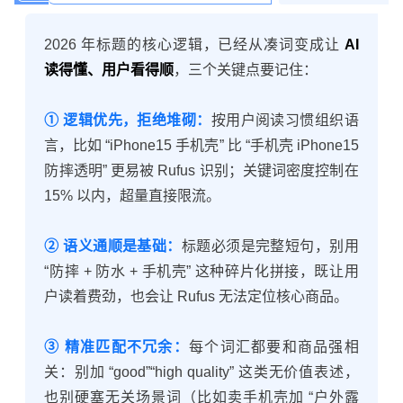
2026 年标题的核心逻辑，已经从凑词变成让
AI
读得懂、用户看得顺
，三个关键点要记住：
① 逻辑优先，拒绝堆砌：
按用户阅读习惯组织语
言，比如 “iPhone15 手机壳” 比 “手机壳 iPhone15
防摔透明” 更易被 Rufus 识别；关键词密度控制在
15% 以内，超量直接限流。
② 语义通顺是基础：
标题必须是完整短句，别用
“防摔 + 防水 + 手机壳” 这种碎片化拼接，既让用
户读着费劲，也会让 Rufus 无法定位核心商品。
③ 精准匹配不冗余：
每个词汇都要和商品强相
关：别加 “good”“high quality” 这类无价值表述，
也别硬塞无关场景词（比如卖手机壳加 “户外露