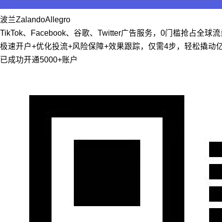
波兰
Zalando
Allegro
TikTok、Facebook、谷歌、Twitter广告服务，0门槛抢占全球
极速开户+优化投流+风险保障+效果跟踪，仅需4步，轻松撬动
已成功开通5000+账户