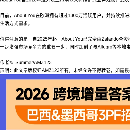
目前，About You在欧洲拥有超过1300万活跃用户，并
生活方式需求。
值得注意的是，自2025年起，About You已完全由Zaland
一步增强市场竞争力的重要一步，同时加剧了与Allegro等本
作者✎ Summer/AMZ123
声明：此文章版权归AMZ123所有，未经允许不得转载，如需授权请联系