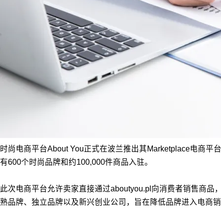
时尚电商平台About You正式在波兰推出其Marketpla
有600个时尚品牌和约100,000件商品入驻。
此次电商平台允许卖家直接通过aboutyou.pl向消费者销售商品，进
熟品牌、独立品牌以及新兴创业公司，旨在降低品牌进入电商销