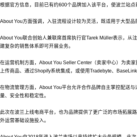
根据官方信息，目前已有约600个品牌加入该平台，使波兰站点新
About You方面强调，入驻流程设计较为灵活，既适用于
About You联合创始人兼联席首席执行官Tarek Mülle
建复杂的销售体系即可开展业务。
在运营机制方面，About You Seller Center（
上传商品、通过Shopify系统集成，或使用Tradebyte、BaseL
在物流管理方面，About You平台允许合作品牌自主掌控配
量、安全性和稳定性。
此次在波兰上线电商平台，也为品牌提供了更广泛的市场拓展路径
外运营基础设施投入。
About You自2018年进入波兰市场以来持续扩大业务规