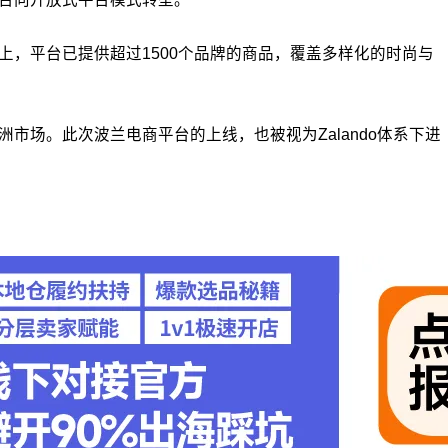
点上，平台已提供超过1500个品牌的商品，覆盖多样化的时尚与
并拓展欧洲市场。此次波兰电商平台的上线，也被视为Zalando体系下进