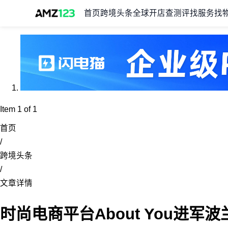
首页
跨境头条
全球开店
查测评
找服务
找
Item 1 of 1
首页
/
跨境头条
/
文章详情
时尚电商平台About You进军