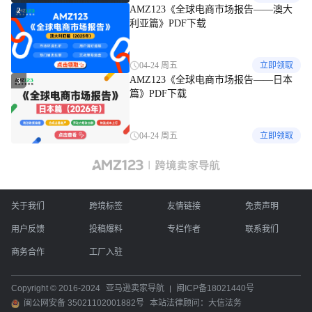
AMZ123《全球电商市场报告——澳大
2
利亚篇》PDF下载
04-24 周五
立即领取
AMZ123《全球电商市场报告——日本
3
篇》PDF下载
04-24 周五
立即领取
关于我们
跨境标签
友情链接
免责声明
用户反馈
投稿爆料
专栏作者
联系我们
商务合作
工厂入驻
Copyright © 2016-2024
亚马逊卖家导航
闽ICP备18021440号
闽公网安备 35021102001882号
本站法律顾问：大信法务