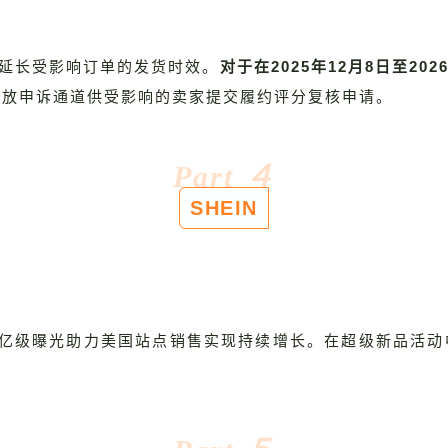
将延长受影响订单的发货时效。
对于在2025年12月8日至20
开放申诉通道供受影响的卖家提交履约评分复核申请。
Part
４
SHEIN
站内外亿级曝光助力美国站点销售实现持续增长。在超级新品活动