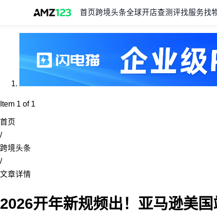
首页
跨境头条
全球开店
查测评
找服务
找
Item 1 of 1
首页
/
跨境头条
/
文章详情
2026开年新规频出！亚马逊美国