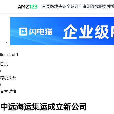
首页
跨境头条
全球开店
查测评
找服务
找
Item 1 of 1
首页
/
跨境头条
/
文章详情
中远海运集运成立新公司