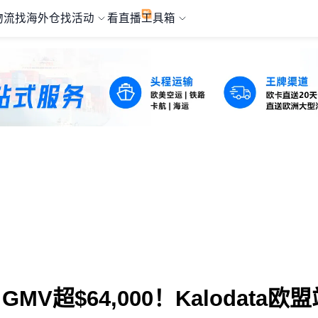
物流
找海外仓
找活动
看直播
工具箱
超$64,000！Kalodata欧