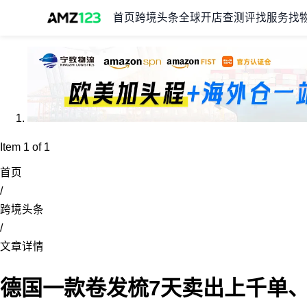
首页
跨境头条
全球开店
查测评
找服务
找
Item 1 of 1
首页
/
跨境头条
/
文章详情
德国一款卷发梳7天卖出上千单、GMV