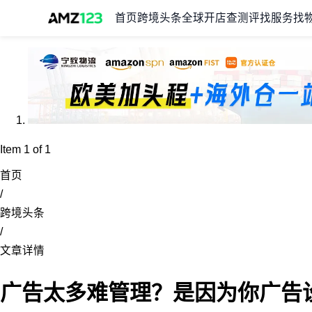
首页
跨境头条
全球开店
查测评
找服务
找
Item 1 of 1
首页
/
跨境头条
/
文章详情
广告太多难管理？是因为你广告