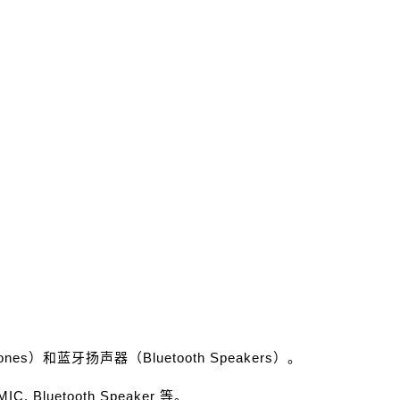
es）和蓝牙扬声器（Bluetooth Speakers）。
C, Bluetooth Speaker 等。