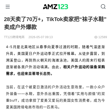
28天卖了70万+，TikTok卖家把“袜子水鞋”
卖成户外爆款
TT123跨境电商
2026-05-07 09:13
12589
4-5月是北美地区从春季向夏季过渡的时期，随着气温逐渐
升高，美国夏日户外运动季正式拉开帷幕。从徒步露营，到
溯溪登山，再到热火朝天的海滩泳池，美国人的周末行程表
逐渐被各类户外活动填满。
由此，
相关户外运动的装备采购
需求，也迎来
显著增长态势。
当前，在这个被夏日激活的户外活动生意场里，一款小众户
外装备——水鞋，意外杀出重围，凭借着“实用与颜值”的双
重buff，成功拿捏了爱美又爱玩的美国女性消费者，成为今
夏美国跨境电商市场的一匹黑马。