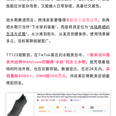
既能应对复杂场景，又能融入日常穿搭，具备社交属性。
就水鞋赛道而言，跨境卖家要懂得
重新定义品类边界
。
别再
把水鞋只当作“下水穿的装备”，而是将其定位为“
水陆两栖的
生活方式鞋
”。从沙滩到街头、从溪流到健身房，使用场景越
多元，目标客群就越宽广。
TT123观察到，在TikTok美区的水鞋类目中，
一款来自中国
泉州品牌WateLves的镶满“水钻”的女士水鞋
，就凭借着独
特的时尚外观，
也在近期热销。数据显示，在近28天内，
其
销量超8200+，GMV超100万元
，冲进美区鞋靴类目销量
榜前四名。