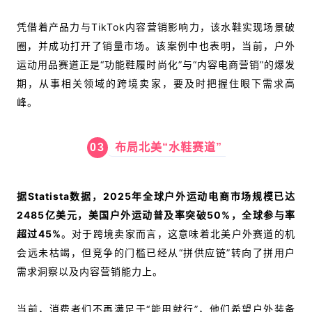
凭借着产品力与TikTok内容营销影响力，该水鞋实现场景破
圈，并成功打开了销量市场。该案例中也表明，当前，户外
运动用品赛道正是“功能鞋履时尚化”与“内容电商营销”的爆发
期，从事相关领域的跨境卖家，要及时把握住眼下需求高
峰。
03
布局北美“水鞋赛道”
据Statista数据，2025年全球户外运动电商市场规模已达
2485亿美元，美国户外运动普及率突破50%，全球参与率
超过45%
。对于跨境卖家而言，这意味着北美户外赛道的机
会远未枯竭，但竞争的门槛已经从“拼供应链”转向了拼用户
需求洞察以及内容营销能力上。
当前，消费者们不再满足于“能用就行”，他们希望户外装备