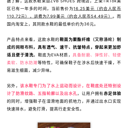
据了解，这款水鞋来自ZVB SHOES 跨境店，上架TikTok美
区已有一年多的时间，当前售价为
16.25美元（约合人民币
110.72元），运费为7.99美元（约合人民币54.49元）
。而
国内淘宝上，其同款水鞋的最低单价约为36元。
产品特点来看，这款水鞋的
鞋面为聚酯纤维
（又称涤纶）制
成的网眼布料
，具有透气、速干、抗皱特点，穿起来更加舒
适且便于清洗
。
鞋底为EVA材质，
具备耐磨、
弹性好、轻便
柔软、
防水防潮
等特性
，可确保鞋子在涉水后快速干燥，不
易滋生细菌，减少异味。
另外，
该水鞋专门为了水上运动而设计，在鞋底处还特别设
计了防滑纹路、五指轮廓以及出水孔
，让用户拥有
赤足体验
的同时，
增强鞋子在湿滑地面的抓地力，并通过出水口实现
快速排水，避免打滑，提高行走安全性。