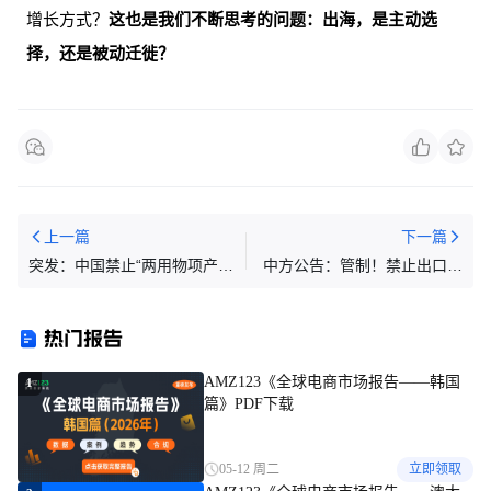
增长方式？
这也是我们不断
思考
的问题：出海，是主动选
择，还是被动
迁徙
？
上一篇
下一篇
突发：中国禁止“两用物项产
中方公告：管制！禁止出口日
品”出口日本
本，立即生效
热门报告
AMZ123《全球电商市场报告——韩国
1
篇》PDF下载
05-12 周二
立即领取