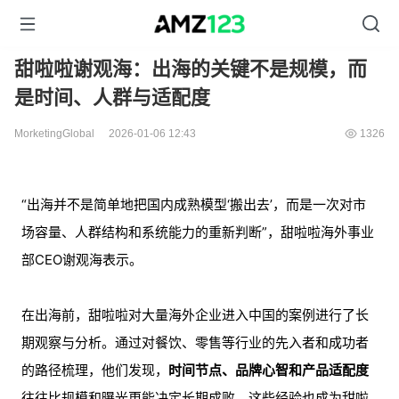
甜啦啦谢观海：出海的关键不是规模，而
是时间、人群与适配度
MorketingGlobal
2026-01-06 12:43
1326
“出海并不是简单地把国内成熟模型‘搬出去’，而是一次对市
场容量、人群结构和系统能力的重新判断”，甜啦啦海外事业
部CEO谢观海表示。
在出海前，甜啦啦对大量海外企业进入中国的案例进行了长
期观察与分析。通过对餐饮、零售等行业的先入者和成功者
的路径梳理，他们发现，
时间节点、品牌心智和产品适配度
往往比规模和曝光更能决定长期成败。这些经验也成为甜啦