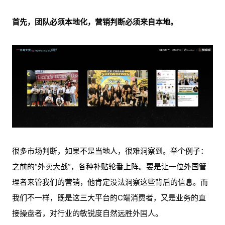
首先，团队必须本地化，营销判断必须来自本地。
很多市场判断，如果不是当地人，很难洞察到。举个例子：
之前的“外卖大战”，各种补贴轮番上阵。要是让一位外国管
理者来管我们的营销，他肯定没法洞察这些背后的信息。而
我们不一样，既是这三大平台的C端消费者，又是业务的直
接操盘者，对行业的敏锐度自然远胜外国人。