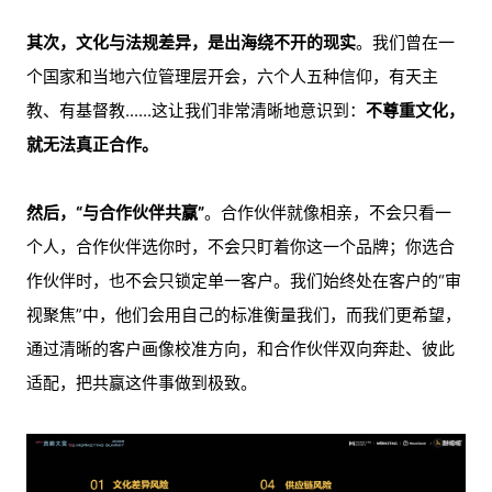
其次，文化与法规差异，是出海绕不开的现实
。我们曾在一
个国家和当地六位管理层开会，六个人五种信仰，有天主
教、有基督教......这让我们非常清晰地意识到：
不尊重文化，
就无法真正合作。
然后，“与合作伙伴共赢”
。合作伙伴就像相亲，不会只看一
个人，合作伙伴选你时，不会只盯着你这一个品牌；你选合
作伙伴时，也不会只锁定单一客户。我们始终处在客户的“审
视聚焦”中，他们会用自己的标准衡量我们，而我们更希望，
通过清晰的客户画像校准方向，和合作伙伴双向奔赴、彼此
适配，把共赢这件事做到极致。