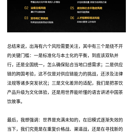
总结来说，出海有六个风险需要关注，其中有三个是绕不开
的关键门槛：一是标准化与本土化的平衡，到底该双轨并
行，还是全国统一，怎么确保贴合当地口感需求；二是供应
链的跨国考验，这不仅是对供应链能力的挑战，还涉及法律
法规等诸多突发状况；三是文化差异的适配，我们是把茶饮
产品升级为文化体验，还是用世界能听懂的语言讲述中国茶
饮故事。
最后，我想强调：世界是充满未知的，在旧模式逐渐失效的
当下，我们究竟是在重复价格战、渠道战，还是在寻找新的