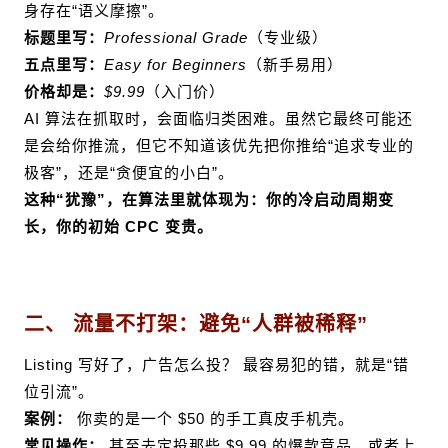
身存在“语义摩擦”。
标题里写：
Professional Grade
（专业级）
五点里写：
Easy for Beginners
（新手易用）
价格却是：
$9.99
（入门价）
AI 算法在抓取时，会
面临
归类困难
。虽然它最终可能还
是会给你推流，但它不知道该优先把你推给“追求专业的
极客”，还是“贪便宜的小白”。
这种“犹豫”，在算法里就体现为：你的冷启动周期变
长，你的初始 CPC 变贵。
二、 流量不打架：避免“人群被稀释”
Listing 写好了，广告怎么投？ 最容易犯的错，就是“错
位引流”。
案例：
你卖的是
一个
$50 的手工真皮手机壳
。
常见操作：
甚至去定投那些 $9.99 的爆款竞品，或者上