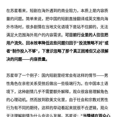
在苏星看来，短剧在海外遇到的商业阻力，本质上是内容质
量的问题。简单来说，把中国的短剧直接翻译成英文推向海
外市场时，很多剧情在当地文化语境下是站不住脚的，无法
满足大范围海外用户的内容需求。
可目前行业里的人往往把
用户流失、回本效率降低这些问题归因于“投流策略不对”或
者“制作投入不够”，下意识忽略了那个真正困难但又必须解
决的问题——内容质量。
苏星举了一个例子：国内短剧里经常会有这样的情节——男
性角色在亲密关系受挫后做出一些极端行为。在中国本土语
境下，这种剧情几乎不需要额外解释，观众很容易理解角色
的心理动机。然而放到欧美文化里，由于社会和宗教对男性
行为有不同的期待，这样的举动看起来就很不合逻辑，观众
无法理解剧情为什么会这么发展。苏星说：
“当情绪在观众心