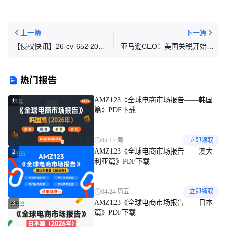
上一篇
下一篇
【侵权快讯】26-cv-652 208
亚马逊CEO：美国关税开始推
家店铺被起诉！这9张Maria
高商品价格；上海市税务部门
Hayden版权已被Keith代理，
依法对“拼多多”作出处罚
热门报告
速排查下架！
AMZ123《全球电商市场报告——韩国
1
篇》PDF下载
05-12 周二
立即领取
AMZ123《全球电商市场报告——澳大
2
利亚篇》PDF下载
04-24 周五
立即领取
AMZ123《全球电商市场报告——日本
3
篇》PDF下载