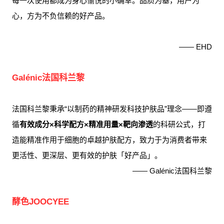
每一次使用都成为身心愉悦的小确幸。品质为基，用户为
心，方为不负信赖的好产品。
—— EHD
Galénic法国科兰黎
法国科兰黎秉承“以制药的精神研发科技护肤品”理念——即遵
循
有效成分×科学配方×精准用量×靶向渗透
的科研公式，打
造能精准作用于细胞的卓越护肤配方，致力于为消费者带来
更活性、更深层、更有效的
护肤「好产品」。
——
Galénic法国
科
兰黎
酵色JOOCYEE