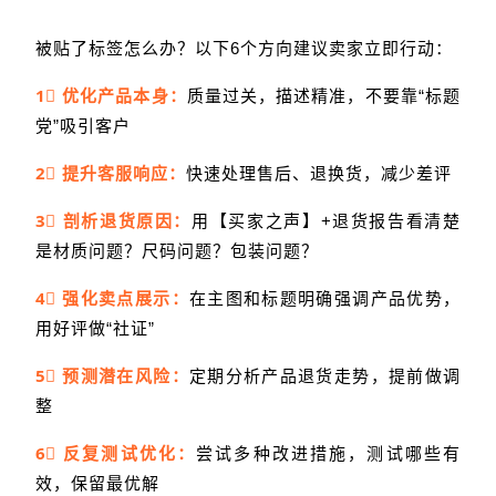
被贴了标签怎么办？以下6个方向建议卖家立即行动：
1⃣ 优化产品
本身：
质量过关，描述精准，不要靠“标题
党”吸引客户
2⃣ 提升客服响应：
快速处理售后、退换货，减少差评
3⃣ 剖析退货原因：
用【买家之声】+退货报告看清楚
是材质问题？尺码问题？包装问题？
4⃣ 强化卖点展示：
在主图和标题明确强调产品优势，
用好评做“社证”
5⃣ 预测潜在风险：
定期分析产品退货走势，提前做调
整
6⃣ 反复测试优化：
尝试多种改进措施，测试哪些有
效，保留最优解