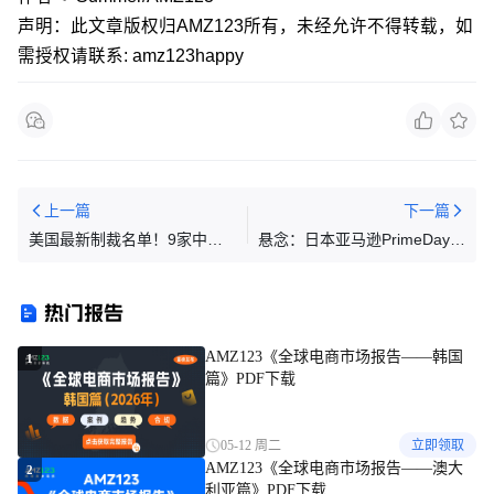
声明：此文章版权归AMZ123所有，未经允许不得转载，如
需授权请联系: amz123happy
上一篇
下一篇
美国最新制裁名单！9家中
悬念：日本亚马逊PrimeDay定
企、4艘关联船只被点名
档7月几号？卖家还来得及备
战备货吗？
热门报告
AMZ123《全球电商市场报告——韩国
1
篇》PDF下载
05-12 周二
立即领取
AMZ123《全球电商市场报告——澳大
2
利亚篇》PDF下载