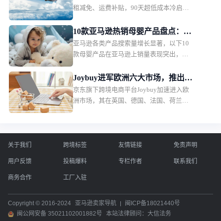
租减免、运费补贴，90天超低成本冷启
贴
动，新卖家红利拉满。
10款亚马逊热销母婴产品盘点：婴
亚马逊各类产品搜索量增长显著，以下10
儿护理产品月销过万
款母婴产品在亚马逊上销量表现突出，深
受消费者欢迎。月销售额排名第一的是一
款儿童夜灯，月销售额49.36万美元，销量
Joybuy进军欧洲六大市场，推出当
2.2万。
京东旗下跨境电商平台Joybuy加速进入欧
日配送和低价会员模式
洲市场，其在英国、德国、法国、荷兰、
比利时和卢森堡六个市场同步上线，并快
速推出当日配送、低价会员服务以及自建
物流体系。
关于我们
跨境标签
友情链接
免责声明
用户反馈
投稿爆料
专栏作者
联系我们
商务合作
工厂入驻
Copyright © 2016-2024
亚马逊卖家导航
闽ICP备18021440号
闽公网安备 35021102001882号
本站法律顾问：大信法务