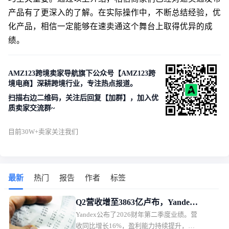
产品有了更深入的了解。在实际操作中，不断总结经验，优
化产品，相信一定能够在速卖通这个舞台上取得优异的成
绩。
AMZ123跨境卖家导航旗下公众号【AMZ123跨
境电商】深耕跨境行业，专注热点报道。
扫描右边二维码，关注后回复【加群】，加入优
质卖家交流群~
目前30W+卖家关注我们
最新
热门
报告
作者
标签
Q2营收增至3863亿卢布，Yandex
Yandex公布了2026财年第二季度业绩。营
电商业务首次盈利
收同比增长16%，盈利能力持续提升，电