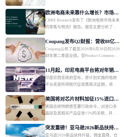
商相关业务首次实现调整后EBITDA盈利。
欧洲电商未来靠什么增长？市场规
CBRE Research发布了《欧洲电商市场未来
模、品类与物流全面解析
的零售与物流》报告。报告主要分析了欧
洲9个主要市场的电商发展趋势，并从5大
商品类别，以及物流市场趋势，探讨未来
Coupang发布Q2财报：营收88亿美
欧洲电商市场的发展方向。
Coupang公布了截至2026年6月30日的2026
元，盈利能力承压
财年第二季度业绩。受Product Commerce
业务增长放缓、韩国行政罚款影响，
Coupang本季度营收保持增长，但利润承
11月起，印尼电商平台将对年销售
压。
印度尼西亚政府宣布，原计划实施的电商
额超5亿卢比卖家征税
平台卖家所得税代征政策再次延期，将从
2026年11月1日起正式执行。印尼税务部门
表示，此次调整主要是为了在当前经济环
美国将对芯片材料加征15%进口关
境下维护消费者购买力，政策本身内容不
美国总统特朗普签署行政命令，对进口多
税
会改变，只是推迟实施时间。
晶硅及其相关产品征收15%的关税，并设
置相关产品的最低进口价格。该措施将于
2026年12月正式生效。
突发重磅！亚马逊2026新品扶持计
亚马逊2026新品扶持升级，佣金直降、仓
划出炉，物流、仓储、佣金三重补