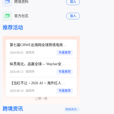
跨境资料
加入
官方社区
加入
立即扫码咨询
立即扫码咨询
推荐活动
第七届CHWE出海网全球跨境电商展（深圳）秋季展
2026.09.02
深圳市
专属推荐
纵贯南北，品赢全球— Wayfair全品类招商城市巡回Workshop（深圳站）
2026.08.13
深圳市
专属推荐
【当红不让・2026 AI + 海外红人营销大会暨 WotoHub 卖家大会】
2026.08.19
深圳市
专属推荐
换一换
跨境资讯
跨境资讯