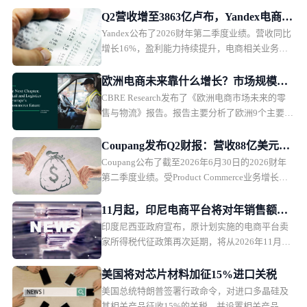
Q2营收增至3863亿卢布，Yandex电商业
Yandex公布了2026财年第二季度业绩。营收同比
务首次盈利
增长16%，盈利能力持续提升，电商相关业务首
次实现调整后EBITDA盈利。
欧洲电商未来靠什么增长？市场规模、
CBRE Research发布了《欧洲电商市场未来的零
品类与物流全面解析
售与物流》报告。报告主要分析了欧洲9个主要市
场的电商发展趋势，并从5大商品类别，以及物流
市场趋势，探讨未来欧洲电商市场的发展方向。
Coupang发布Q2财报：营收88亿美元，
Coupang公布了截至2026年6月30日的2026财年
盈利能力承压
第二季度业绩。受Product Commerce业务增长放
缓、韩国行政罚款影响，Coupang本季度营收保
持增长，但利润承压。
11月起，印尼电商平台将对年销售额超5
印度尼西亚政府宣布，原计划实施的电商平台卖
亿卢比卖家征税
家所得税代征政策再次延期，将从2026年11月1
日起正式执行。印尼税务部门表示，此次调整主
要是为了在当前经济环境下维护消费者购买力，
美国将对芯片材料加征15%进口关税
政策本身内容不会改变，只是推迟实施时间。
美国总统特朗普签署行政命令，对进口多晶硅及
其相关产品征收15%的关税，并设置相关产品的