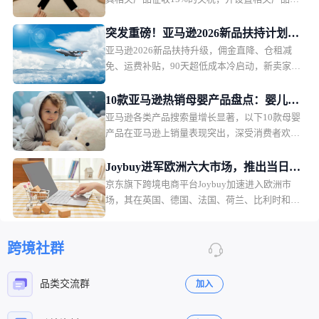
最低进口价格。该措施将于2026年12月正式生
效。
突发重磅！亚马逊2026新品扶持计划出
亚马逊2026新品扶持升级，佣金直降、仓租减
炉，物流、仓储、佣金三重补贴
免、运费补贴，90天超低成本冷启动，新卖家红
利拉满。
10款亚马逊热销母婴产品盘点：婴儿护
亚马逊各类产品搜索量增长显著，以下10款母婴
理产品月销过万
产品在亚马逊上销量表现突出，深受消费者欢
迎。月销售额排名第一的是一款儿童夜灯，月销
售额49.36万美元，销量2.2万。
Joybuy进军欧洲六大市场，推出当日配
京东旗下跨境电商平台Joybuy加速进入欧洲市
送和低价会员模式
场，其在英国、德国、法国、荷兰、比利时和卢
森堡六个市场同步上线，并快速推出当日配送、
低价会员服务以及自建物流体系。
跨境社群
品类交流群
加入