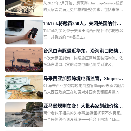
从2027年2月开始，想获得eBay Top-Service标识
识获取难度提升
的卖家需要满足更严格的服务要求，包括未按时
发货商品比例低于5%，以及上传有效物流追踪号
码的比例超过90%。
TikTok将裁员250人，关闭美国纳什维
TikTok将关闭位于美国田纳西州纳什维尔的办公
尔办公室
室，并裁减约250名员工。
台风白海豚逼近华东，沿海港口陆续封
本次大范围封港，持续施压区域集装箱物流，依
港停作业
托华东港口出货的跨境电商也将受到波及。
马来西亚加强跨境电商监管，Shopee等
01 马来西亚加强跨境电商监管Shopee等承诺配合
承诺配合；TikTok Shop今年GMV或轻
马来西亚政府正在加强对外国商品和服务进入国
松超过1000亿美元；印尼将于11月开始
内市场的监管，并与主要电子商务平台合作，推
向卖家征税
动线上市场建立更加公平的竞争环境。马来西亚
亚马逊规则在变！大批卖家划线价格异
财政部副部长 Liew Chin Tong（刘镇东） 表示，
两个看似不相关的头疼事,最近困扰着不少卖家。
常，BD越跑越亏
政府已成立由主要电商平台运营商组成的工作小
一个是划线价说没就没一一后台明明填了List
组，成员包括 Shopee、TikTok Shop、Lazada 以
Price,前台就是不显示,开Case问客服也说不出个所
及 Grab 等平台，重点讨论外国商品大量进入马来