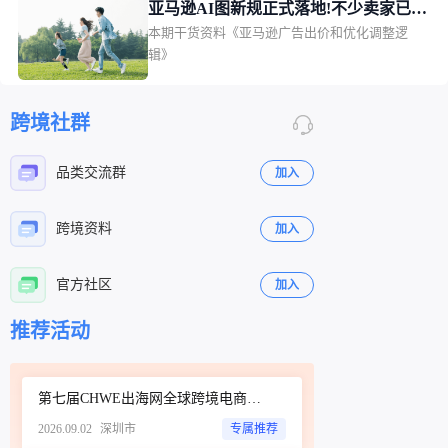
以然。另一个是BD活动越跑越亏,第一次跑利润
亚马逊AI图新规正式落地!不少卖家已被
西亚市场但监管不足的问题。
还行，第二次第三次价格被压得越来越低，最后
本期干货资料《亚马逊广告出价和优化调整逻
通知
几乎白干。这两件事,其实是同一条逻辑链上的两
辑》
个环节。一、划线价不是随便填,平台已整顿List
Price管的是"划线价能不能展示",背后关联的T30D
规则,管的是"活动价能定多低"。 一个影响转化率,
跨境社群
一个直接决定利润,两个都搞不懂,钱怎么没的都不
清楚。很多卖家的老观念是:List Price填高一点,划
品类交流群
加入
线价看着折扣大,转化就好。这个思路,今年已经彻
底行不通了。
跨境资料
加入
官方社区
加入
立即扫码咨询
立即扫码咨询
推荐活动
第七届CHWE出海网全球跨境电商展（深圳）秋季展
2026.09.02
深圳市
专属推荐