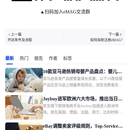
▲扫码加入eMAG交流群
上一篇
下一篇
开店条件及流程
如何自助注册eMAG?
最新
热门
报告
作者
标签
10款亚马逊热销母婴产品盘点：婴儿护
亚马逊各类产品搜索量增长显著，以下10款母婴
理产品月销过万
产品在亚马逊上销量表现突出，深受消费者欢
迎。月销售额排名第一的是一款儿童夜灯，月销
售额49.36万美元，销量2.2万。
Joybuy进军欧洲六大市场，推出当日配
京东旗下跨境电商平台Joybuy加速进入欧洲市
送和低价会员模式
场，其在英国、德国、法国、荷兰、比利时和卢
森堡六个市场同步上线，并快速推出当日配送、
低价会员服务以及自建物流体系。
eBay调整卖家评级规则，Top-Service标