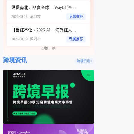
纵贯南北，品赢全球— Wayfair全品类招商城市巡回Workshop（深圳站）
2026.08.13
深圳市
专属推荐
【当红不让・2026 AI + 海外红人营销大会暨 WotoHub 卖家大会】
2026.08.19
深圳市
专属推荐
换一换
跨境资讯
跨境资讯