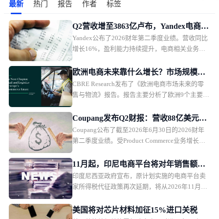
最新
热门
报告
作者
标签
Q2营收增至3863亿卢布，Yandex电商业
Yandex公布了2026财年第二季度业绩。营收同比
务首次盈利
增长16%，盈利能力持续提升，电商相关业务首
次实现调整后EBITDA盈利。
欧洲电商未来靠什么增长？市场规模、
CBRE Research发布了《欧洲电商市场未来的零
品类与物流全面解析
售与物流》报告。报告主要分析了欧洲9个主要市
场的电商发展趋势，并从5大商品类别，以及物流
市场趋势，探讨未来欧洲电商市场的发展方向。
Coupang发布Q2财报：营收88亿美元，
Coupang公布了截至2026年6月30日的2026财年
盈利能力承压
第二季度业绩。受Product Commerce业务增长放
缓、韩国行政罚款影响，Coupang本季度营收保
持增长，但利润承压。
11月起，印尼电商平台将对年销售额超5
印度尼西亚政府宣布，原计划实施的电商平台卖
亿卢比卖家征税
家所得税代征政策再次延期，将从2026年11月1
日起正式执行。印尼税务部门表示，此次调整主
要是为了在当前经济环境下维护消费者购买力，
美国将对芯片材料加征15%进口关税
政策本身内容不会改变，只是推迟实施时间。