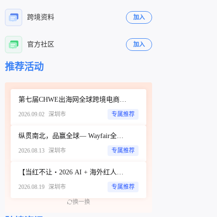
跨境资料
加入
官方社区
加入
立即扫码咨询
立即扫码咨询
推荐活动
第七届CHWE出海网全球跨境电商展（深圳）秋季展
2026.09.02
深圳市
专属推荐
纵贯南北，品赢全球— Wayfair全品类招商城市巡回Workshop（深圳站）
2026.08.13
深圳市
专属推荐
【当红不让・2026 AI + 海外红人营销大会暨 WotoHub 卖家大会】
2026.08.19
深圳市
专属推荐
换一换