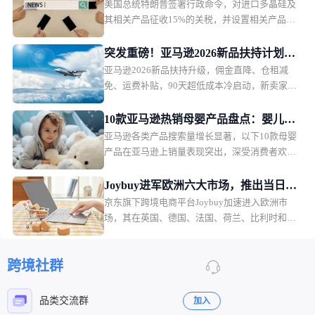
美国总统特朗普签署行政命令，对进口多晶硅及
其相关产品征收15%的关税，并设置相关产品的
最低进口价格。该措施将于2026年12月正式生
效。
突发重磅！亚马逊2026新品扶持计划出
亚马逊2026新品扶持升级，佣金直降、仓租减
炉，物流、仓储、佣金三重补贴
免、运费补贴，90天超低成本冷启动，新卖家红
利拉满。
10款亚马逊热销母婴产品盘点：婴儿护
亚马逊各类产品搜索量增长显著，以下10款母婴
理产品月销过万
产品在亚马逊上销量表现突出，深受消费者欢
迎。月销售额排名第一的是一款儿童夜灯，月销
售额49.36万美元，销量2.2万。
Joybuy进军欧洲六大市场，推出当日配
京东旗下跨境电商平台Joybuy加速进入欧洲市
送和低价会员模式
场，其在英国、德国、法国、荷兰、比利时和卢
森堡六个市场同步上线，并快速推出当日配送、
低价会员服务以及自建物流体系。
跨境社群
品类交流群
加入