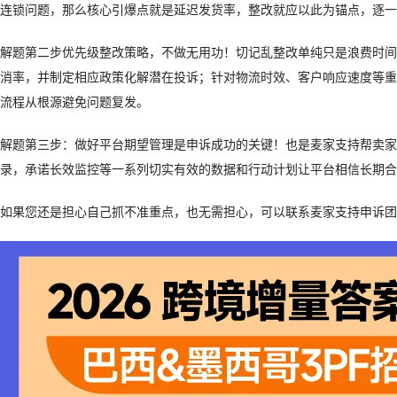
连锁问题，那么核心引爆点就是延迟发货率，整改就应以此为锚点，逐一
解题第二步优先级整改策略，不做无用功！切记乱整改单纯只是浪费时间
消率，并制定相应政策化解潜在投诉；针对物流时效、客户响应速度等重
流程从根源避免问题复发。
解题第三步：做好平台期望管理是申诉成功的关键！也是麦家支持帮卖家
录，承诺长效监控等一系列切实有效的数据和行动计划让平台相信长期合
如果您还是担心自己抓不准重点，也无需担心，可以联系麦家支持申诉团