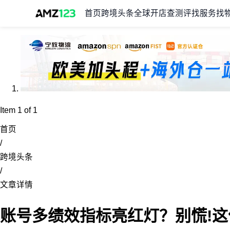
首页
跨境头条
全球开店
查测评
找服务
找
Item 1 of 1
首页
/
跨境头条
/
文章详情
账号多绩效指标亮红灯？别慌!