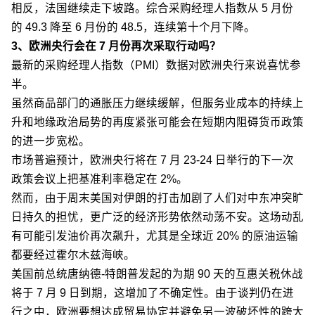
相反，法国继续走下坡路。综合采购经理人指数从 5 月份
的 49.3 降至 6 月份的 48.5，连续第十个月下降。
3、欧洲央行会在 7 月份再次采取行动吗？
最新的采购经理人指数（PMI）数据对欧洲央行来说喜忧参
半。
虽然商品部门的通胀压力继续缓解，但服务业成本的持续上
升和地缘政治局势的再度紧张可能会在短期内阻碍货币政策
的进一步宽松。
市场普遍预计，欧洲央行将在 7 月 23-24 日举行的下一次
政策会议上把基准利率稳定在 2%。
然而，由于周末美国对伊朗的打击加剧了人们对中东冲突旷
日持久的担忧，更广泛的经济形势依然动荡不安。这场动乱
有可能引发油价再次飙升，尤其是全球近 20% 的原油运输
都要经过霍尔木兹海峡。
美国前总统唐纳德-特朗普发起的为期 90 天的互惠关税休战
将于 7 月 9 日到期，这增加了不确定性。由于谈判仍在进
行之中，欧洲要想达成贸易协定并避免另一波破坏性的跨大