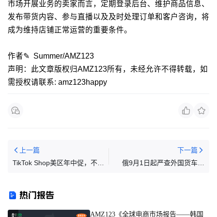
市场开展业务的卖家而言，定期登录后台、维护商品信息、
发布带货内容、参与直播以及及时处理订单和客户咨询，将
成为维持店铺正常运营的重要条件。
作者✎ Summer/AMZ123
声明：此文章版权归AMZ123所有，未经允许不得转载，如
需授权请联系: amz123happy
上一篇
下一篇
TikTok Shop美区年中促，不止
俄9月1日起严查外国货车欠
“直播拍卖”一张牌！
费，未缴过路费或Plato费禁出
入边境 |美国将对中国征收
热门报告
12.5%的301关税，最快7月生
效 ！
AMZ123《全球电商市场报告——韩国
1