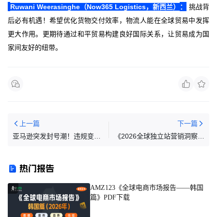
：
Ruwani Weerasinghe（Now365 Logistics，新西兰）
挑战背
后必有机遇！希望优化货物交付效率，物流人能在全球贸易中发挥
更大作用。更期待通过和平贸易构建良好国际关系，让贸易成为国
家间友好的纽带。
上一篇
下一篇
亚马逊突发封号潮！违规变体
《2026全球独立站营销洞察报
一夜被拆，账号资金双双冻结
告》解读：流量在哪里，机会
就在哪里
热门报告
AMZ123《全球电商市场报告——韩国
1
篇》PDF下载