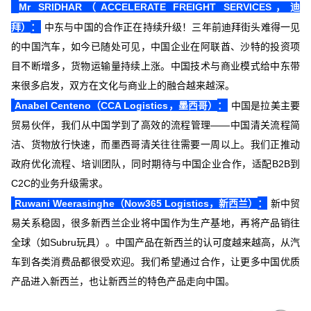
Mr SRIDHAR（ACCELERATE FREIGHT SERVICES，迪
：
拜）
中东与中国的合作正在持续升级！三年前迪拜街头难得一见
的中国汽车，如今已随处可见，中国企业在阿联酋、沙特的投资项
目不断增多，货物运输量持续上涨。中国技术与商业模式给中东带
来很多启发，双方在文化与商业上的融合越来越深。
：
Anabel Centeno（CCA Logistics，墨西哥）
中国是拉美主要
贸易伙伴，我们从中国学到了高效的流程管理——中国清关流程简
洁、货物放行快速，而墨西哥清关往往需要一周以上。我们正推动
政府优化流程、培训团队，同时期待与中国企业合作，适配B2B到
C2C的业务升级需求。
：
Ruwani Weerasinghe（Now365 Logistics，新西兰）
新中贸
易关系稳固，很多新西兰企业将中国作为生产基地，再将产品销往
全球（如Subru玩具）。中国产品在新西兰的认可度越来越高，从汽
车到各类消费品都很受欢迎。我们希望通过合作，让更多中国优质
产品进入新西兰，也让新西兰的特色产品走向中国。