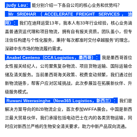
Judy Lau
：
能分别介绍一下各自公司的核心业务和优势吗？
Mr SRIDHAR（ACCELERATE FREIGHT SERVICES，迪
：
拜）
我们在迪拜运营13年，我本人有33年行业经验，核心业务涵
盖普通货运代理和项目物流，拥有自有报关资质。团队虽小，但专
注信任构建与个性化服务，秉持“每次都准时交付卓越服务”的理念，
深耕中东市场的物流履约需求。
：
Anabel Centeno（CCA Logistics，墨西哥）
我是墨西哥首位
女性报关经纪人，公司聚焦复杂物流、项目货物运输、国际运输仓
储及清关服务。当前墨西哥海关政策、税费变动频繁，我们通过创
新物流链条，帮客户应对区域挑战，此次参展旨在拓展新伙伴、升
级服务模式。
：
Ruwani Weerasinghe（Now365 Logistics，新西兰）
我们是
解决方案导向的B2B物流企业，首次参加WIFFA展会。中国是新西
兰最大贸易伙伴，我们承接包括电动巴士在内的各类货物运输，同
时应对新西兰严格的生物安全清关要求，助力中新产品双向流通。