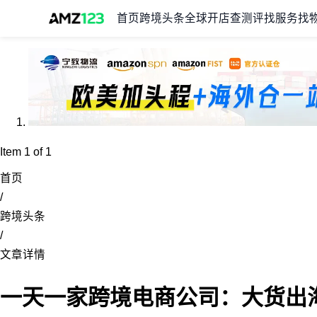
首页
跨境头条
全球开店
查测评
找服务
找
Item 1 of 1
首页
/
跨境头条
/
文章详情
一天一家跨境电商公司：大货出