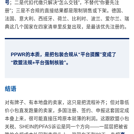
号
；二是代扣代缴只解决“怎么交钱”，不替代“你要先注
册”；三是不合规的直接结果都是限制销售或下架。德国、
法国、意大利、西班牙、荷兰、比利时、波兰、爱尔兰、瑞
典这几个国家在四家清单里反复出现，是最该优先注册的。
PPWR的本质，是把包装合规从“平台提醒”变成了
“欧盟法规+平台强制核验”。
结语
对有牌子、有本地盘的卖家，这只是把流程补齐；但对靠低
价小包直发跑量的卖家，多国注册、签约、申报这套固定成
本叠上来，很可能直接压垮原本就薄的利润。这跟欧盟小包
关税、SHEIN的PFAS诉讼是同一个方向——一层层把被省