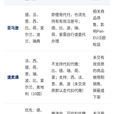
相关商
德、法、
即便用代付，也须先
品停
意、西、
持有有效注册号；
售，影
亚马逊
比、荷、爱
德、比、波、瑞、
响Pan-
尔兰、波
荷、爱需自行或委托
EU泛欧
兰、瑞典
办理
权益
未交有
法、西、
不支持代扣代缴：
效资质
德、荷、
比、德、瑞、荷、
的商品
意、瑞、
速卖通
爱；支持：西、法、
被限制
波、比、爱
意、奥、波（未交资
销售、
尔兰、奥地
质默认走代扣代缴）
屏蔽或
利（10国）
下架
优先：德、
推进中，可代扣代缴
未注册