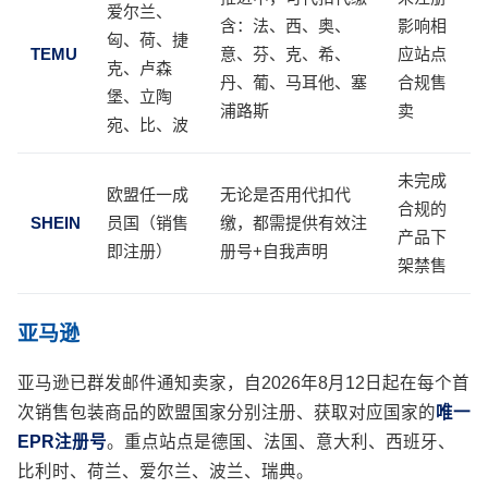
爱尔兰、
含：法、西、奥、
影响相
匈、荷、捷
TEMU
意、芬、克、希、
应站点
克、卢森
丹、葡、马耳他、塞
合规售
堡、立陶
浦路斯
卖
宛、比、波
未完成
欧盟任一成
无论是否用代扣代
合规的
SHEIN
员国（销售
缴，都需提供有效注
产品下
即注册）
册号+自我声明
架禁售
亚马逊
亚马逊已群发邮件通知卖家，自2026年8月12日起在每个首
次销售包装商品的欧盟国家分别注册、获取对应国家的
唯一
EPR注册号
。重点站点是德国、法国、意大利、西班牙、
比利时、荷兰、爱尔兰、波兰、瑞典。