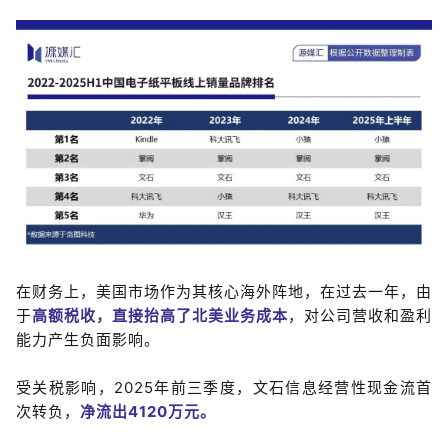
在财务上，美国市场作为其核心海外阵地，在过去一年，由
于
高额税收，直接
抬
高
了
北美业务成本
，对公司营收和盈利
能力产生负面影响。
受关税影响，
2025
年前三季度，
文石信息经营性现金流首
次转负，
净流出
4120
万元。