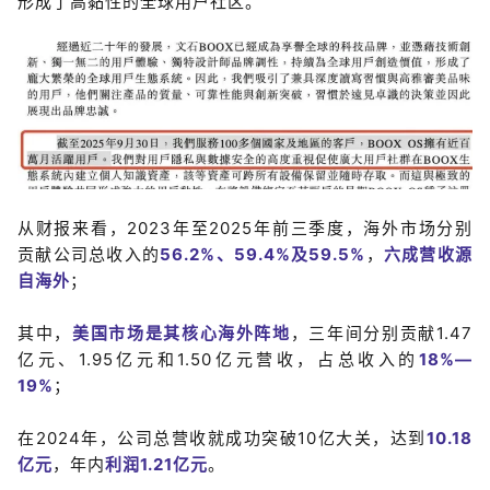
形成了高黏性的全球用户社区。
从财报来看，2023年至2025年前三季度，海外市场分别
贡献公司总收入的
56.2%、59.4%及59.5%
，
六成营收源
自海外
；
其中，
美国市场是其核心海外阵地
，三年间分别贡献1.47
亿元、1.95亿元和1.50亿元营收，占总收入的
18%—
19%
；
在2024年，公司总营收就成功突破10亿大关，达到
10.18
亿元
，年内
利润1.21亿
元
。