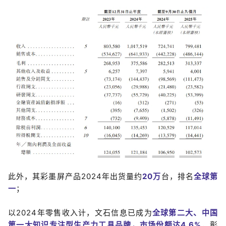
此外，其彩墨屏产品2024年出货量约
20万
台，排名
全
球
第
一
；
以2024年零售收入计，文石信息已成为
全球第二大、中国
第一大知识专注型生产
力工具品牌
，市场份额达4.6%
，彰