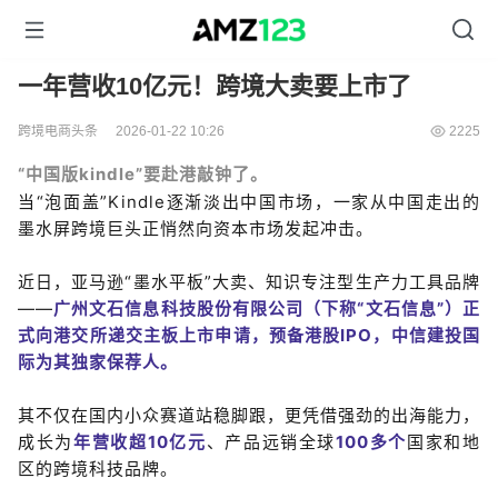
一年营收10亿元！跨境大卖要上市了
跨境电商头条
2026-01-22 10:26
2225
“中国版kindle”要赴港敲钟了。
当“泡面盖”Kindle逐渐淡出中国市场，一家从中国走出的
墨水屏跨境巨头正悄然向资本市场发起冲击。
近日，亚马逊“墨水平板”大卖、知识专注型生产力工具品牌
——
广州文
石信息
科技股份有限公司（下称“文石信息”）正
式向港交所递交主板上市申请，预备港股IPO，中信建投国
际为其独家保荐人。
其不仅在国内小众赛道站稳脚跟，更凭借强劲的出海能力，
成长为
年
营收
超10亿
元
、产品远销全球
100多个
国家和地
区的跨境科技品牌。