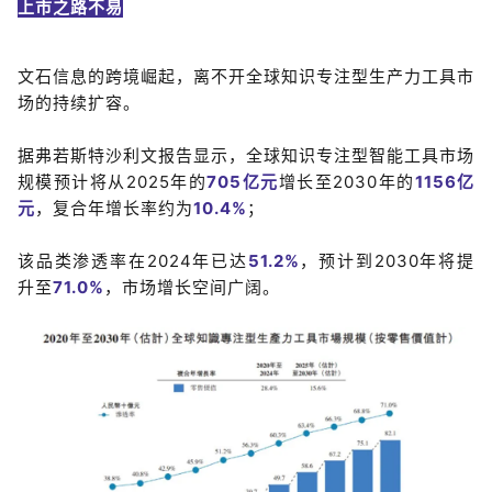
上市之路不易
文石信息的跨境崛起，离不开全球知识专注型生产力工具市
场的持续扩容。
据弗若斯特沙利文报告显示，全球知识专注型智能工具市场
规模预计将从2025年的
7
0
5亿
元
增长至2030年的
1156亿
元
，复合年增长率约为
10.4%
；
该品类渗透率在2024年已达
51.2%
，预计到2030年将提
升至
71.0%
，市场增长空间广阔。